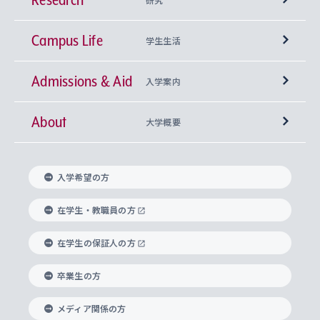
Campus Life
興味から学科を探す
研究所 等
神学部
学生生活
Admissions & Aid
上智大学の全学共通教育
Sophia Open Research Weeks (SORW)
学期区分と授業時間割
文学部
キリスト教文化研究所
入学案内
About
上智大学の語学教育
産官学連携
課外活動
上智大学で取得できる学位
総合人間科学部
中世思想研究所
基盤教育センター
大学概要
上智大学のアドミッション・ポリシー（入学者受
法学部
上智大学のグローバル教育
知的財産
グローバルな学びのコミュニティ
理事長・学長メッセージ
イベロアメリカ研究所
キリスト教人間学
言語教育研究センター
課外教育プログラム
入れの方針）
入学希望の方
経済学部
国際言語情報研究所
学びのサポート
研究支援制度
学生の相談窓口
上智大学の精神
身体知
ボランティア活動
グローバル教育センター
学長・副学長紹介
科目等履修生
在学生・教職員の方
外国語学部
グローバル・コンサーン研究所
思考と表現
大学院
研究活動に関する法令・研究費の使用について
キャリア形成サポート
グローバルエンゲージメント
在学生の保証人の方
上智大学で学ぶ
重点領域研究・自由課題研究
心身の健康相談
上智大学の理念
研究生・外国人特別研究生・国費留学生
卒業生の方
総合グローバル学部
比較文化研究所
データサイエンス
助産学専攻科
住まいのサポート
上智大学公式ソーシャルメディア
海外で学ぶ
ハラスメント防止の取り組み
上智大学の沿革
神学研究科
キャリア形成支援プログラム
上智大学を訪れた世界の知性
交換留学生(海外大学から上智大学で学ぶ)
メディア関係の方