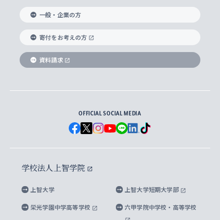
国際教養学部
ヨーロッパ研究所
生涯学習
学校法人上智学院について
障がいのある学生への支援
ソフィア・アーカイブズ
文学研究科
国際派・留学経験者 キャリア支援
グローバル・キャンパス
ノンディグリー生
一般・企業の方
理工学部
アジア文化研究所
上智大学とカトリック
数字で見る上智大学
実践宗教学研究科
就職（内定先）・進路統計
国連Weeks・アフリカWeeks
Sophia Short-term Program受講生
寄付をお考えの方
SPSF（Sophia Program for Sustainable
アメリカ・カナダ研究所
総合人間科学研究科
企業の採用ご担当者様へのご案内
ダイバーシティ＆サステナビリティへの取り組み
上智大学のネットワーク
資料請求
学費・奨学金
Futures） – 持続可能な未来を考える６学科連携
英語コース –
地球環境研究所
法学研究科（法科大学院含む）
卒業生へのご案内
上智大学の出版物
卒業生とのネットワーク
学部入学前に出願する奨学金
上智大学のビジュアル・アイデンティティ
メディア・ジャーナリズム研究所
経済学研究科
OFFICIAL SOCIAL MEDIA
父母・保証人とのネットワーク
上智大学大学案内・大学院案内
学部在学中に出願する奨学金
と校歌
イスラーム地域研究所
言語科学研究科
地域とのネットワーク
広報誌 Vox Sophia
上智大学への取材・キャンパスでの撮影について
国による高等教育の修学支援新制度
上智大学ビジュアル・アイデンティティ
水稀少社会研究センター
学校法人上智学院
グローバル・スタディーズ研究科
学外とのネットワーク
英文広報誌 SOPHIA magazine
大学院生対象の奨学金
上智大学の公開情報
公式キャラクター「ソフィアンくん」
上智大学
上智大学短期大学部
先進機械・構造材料イノベーションセンター
理工学研究科
上智大学出版SUPの出版物
海外留学する際の費用と奨学金
キャンパス案内
上智大学校歌 ・上智大学学生歌
上智大学の教育研究活動等の情報公表
栄光学園中学高等学校
六甲学院中学校・高等学校