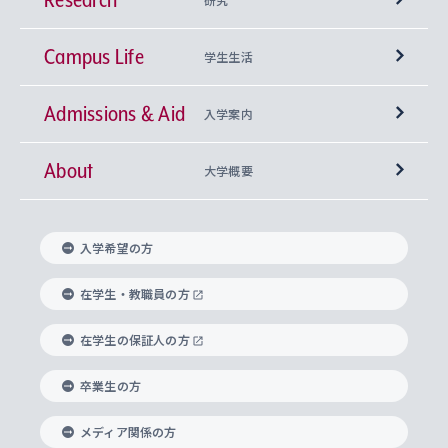
Campus Life
興味から学科を探す
研究所 等
神学部
学生生活
Admissions & Aid
上智大学の全学共通教育
Sophia Open Research Weeks (SORW)
学期区分と授業時間割
文学部
キリスト教文化研究所
入学案内
About
上智大学の語学教育
産官学連携
課外活動
上智大学で取得できる学位
総合人間科学部
中世思想研究所
基盤教育センター
大学概要
上智大学のアドミッション・ポリシー（入学者受
法学部
上智大学のグローバル教育
知的財産
グローバルな学びのコミュニティ
理事長・学長メッセージ
イベロアメリカ研究所
キリスト教人間学
言語教育研究センター
課外教育プログラム
入れの方針）
入学希望の方
経済学部
国際言語情報研究所
学びのサポート
研究支援制度
学生の相談窓口
上智大学の精神
身体知
ボランティア活動
グローバル教育センター
学長・副学長紹介
科目等履修生
在学生・教職員の方
外国語学部
グローバル・コンサーン研究所
思考と表現
大学院
研究活動に関する法令・研究費の使用について
キャリア形成サポート
グローバルエンゲージメント
在学生の保証人の方
上智大学で学ぶ
重点領域研究・自由課題研究
心身の健康相談
上智大学の理念
研究生・外国人特別研究生・国費留学生
卒業生の方
総合グローバル学部
比較文化研究所
データサイエンス
助産学専攻科
住まいのサポート
上智大学公式ソーシャルメディア
海外で学ぶ
ハラスメント防止の取り組み
上智大学の沿革
神学研究科
キャリア形成支援プログラム
上智大学を訪れた世界の知性
交換留学生(海外大学から上智大学で学ぶ)
メディア関係の方