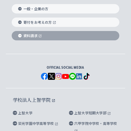
国際教養学部
ヨーロッパ研究所
生涯学習
学校法人上智学院について
障がいのある学生への支援
ソフィア・アーカイブズ
文学研究科
国際派・留学経験者 キャリア支援
グローバル・キャンパス
ノンディグリー生
一般・企業の方
理工学部
アジア文化研究所
上智大学とカトリック
数字で見る上智大学
実践宗教学研究科
就職（内定先）・進路統計
国連Weeks・アフリカWeeks
Sophia Short-term Program受講生
寄付をお考えの方
SPSF（Sophia Program for Sustainable
アメリカ・カナダ研究所
総合人間科学研究科
企業の採用ご担当者様へのご案内
ダイバーシティ＆サステナビリティへの取り組み
上智大学のネットワーク
資料請求
学費・奨学金
Futures） – 持続可能な未来を考える６学科連携
英語コース –
地球環境研究所
法学研究科（法科大学院含む）
卒業生へのご案内
上智大学の出版物
卒業生とのネットワーク
学部入学前に出願する奨学金
上智大学のビジュアル・アイデンティティ
メディア・ジャーナリズム研究所
経済学研究科
OFFICIAL SOCIAL MEDIA
父母・保証人とのネットワーク
上智大学大学案内・大学院案内
学部在学中に出願する奨学金
と校歌
イスラーム地域研究所
言語科学研究科
地域とのネットワーク
広報誌 Vox Sophia
上智大学への取材・キャンパスでの撮影について
国による高等教育の修学支援新制度
上智大学ビジュアル・アイデンティティ
水稀少社会研究センター
学校法人上智学院
グローバル・スタディーズ研究科
学外とのネットワーク
英文広報誌 SOPHIA magazine
大学院生対象の奨学金
上智大学の公開情報
公式キャラクター「ソフィアンくん」
上智大学
上智大学短期大学部
先進機械・構造材料イノベーションセンター
理工学研究科
上智大学出版SUPの出版物
海外留学する際の費用と奨学金
キャンパス案内
上智大学校歌 ・上智大学学生歌
上智大学の教育研究活動等の情報公表
栄光学園中学高等学校
六甲学院中学校・高等学校