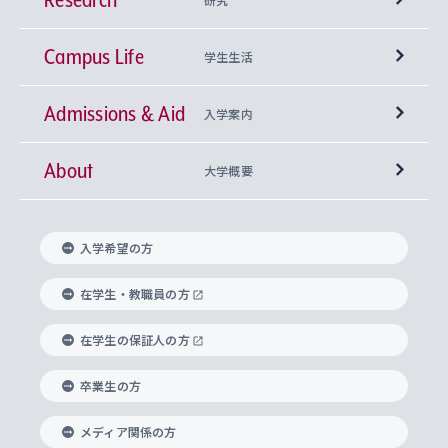
Campus Life
興味から学科を探す
研究所 等
神学部
学生生活
Admissions & Aid
上智大学の全学共通教育
Sophia Open Research Weeks (SORW)
学期区分と授業時間割
文学部
キリスト教文化研究所
入学案内
About
上智大学の語学教育
産官学連携
課外活動
上智大学で取得できる学位
総合人間科学部
中世思想研究所
基盤教育センター
大学概要
上智大学のアドミッション・ポリシー（入学者受
法学部
上智大学のグローバル教育
知的財産
グローバルな学びのコミュニティ
理事長・学長メッセージ
イベロアメリカ研究所
キリスト教人間学
言語教育研究センター
課外教育プログラム
入れの方針）
入学希望の方
経済学部
国際言語情報研究所
学びのサポート
研究支援制度
学生の相談窓口
上智大学の精神
身体知
ボランティア活動
グローバル教育センター
学長・副学長紹介
科目等履修生
在学生・教職員の方
外国語学部
グローバル・コンサーン研究所
思考と表現
大学院
研究活動に関する法令・研究費の使用について
キャリア形成サポート
グローバルエンゲージメント
在学生の保証人の方
上智大学で学ぶ
重点領域研究・自由課題研究
心身の健康相談
上智大学の理念
研究生・外国人特別研究生・国費留学生
卒業生の方
総合グローバル学部
比較文化研究所
データサイエンス
助産学専攻科
住まいのサポート
上智大学公式ソーシャルメディア
海外で学ぶ
ハラスメント防止の取り組み
上智大学の沿革
神学研究科
キャリア形成支援プログラム
上智大学を訪れた世界の知性
交換留学生(海外大学から上智大学で学ぶ)
メディア関係の方