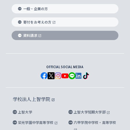
国際教養学部
ヨーロッパ研究所
生涯学習
学校法人上智学院について
障がいのある学生への支援
ソフィア・アーカイブズ
文学研究科
国際派・留学経験者 キャリア支援
グローバル・キャンパス
ノンディグリー生
一般・企業の方
理工学部
アジア文化研究所
上智大学とカトリック
数字で見る上智大学
実践宗教学研究科
就職（内定先）・進路統計
国連Weeks・アフリカWeeks
Sophia Short-term Program受講生
寄付をお考えの方
SPSF（Sophia Program for Sustainable
アメリカ・カナダ研究所
総合人間科学研究科
企業の採用ご担当者様へのご案内
ダイバーシティ＆サステナビリティへの取り組み
上智大学のネットワーク
資料請求
学費・奨学金
Futures） – 持続可能な未来を考える６学科連携
英語コース –
地球環境研究所
法学研究科（法科大学院含む）
卒業生へのご案内
上智大学の出版物
卒業生とのネットワーク
学部入学前に出願する奨学金
上智大学のビジュアル・アイデンティティ
メディア・ジャーナリズム研究所
経済学研究科
OFFICIAL SOCIAL MEDIA
父母・保証人とのネットワーク
上智大学大学案内・大学院案内
学部在学中に出願する奨学金
と校歌
イスラーム地域研究所
言語科学研究科
地域とのネットワーク
広報誌 Vox Sophia
上智大学への取材・キャンパスでの撮影について
国による高等教育の修学支援新制度
上智大学ビジュアル・アイデンティティ
水稀少社会研究センター
学校法人上智学院
グローバル・スタディーズ研究科
学外とのネットワーク
英文広報誌 SOPHIA magazine
大学院生対象の奨学金
上智大学の公開情報
公式キャラクター「ソフィアンくん」
上智大学
上智大学短期大学部
先進機械・構造材料イノベーションセンター
理工学研究科
上智大学出版SUPの出版物
海外留学する際の費用と奨学金
キャンパス案内
上智大学校歌 ・上智大学学生歌
上智大学の教育研究活動等の情報公表
栄光学園中学高等学校
六甲学院中学校・高等学校