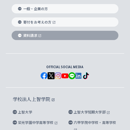
国際教養学部
ヨーロッパ研究所
生涯学習
学校法人上智学院について
障がいのある学生への支援
ソフィア・アーカイブズ
文学研究科
国際派・留学経験者 キャリア支援
グローバル・キャンパス
ノンディグリー生
一般・企業の方
理工学部
アジア文化研究所
上智大学とカトリック
数字で見る上智大学
実践宗教学研究科
就職（内定先）・進路統計
国連Weeks・アフリカWeeks
Sophia Short-term Program受講生
寄付をお考えの方
SPSF（Sophia Program for Sustainable
アメリカ・カナダ研究所
総合人間科学研究科
企業の採用ご担当者様へのご案内
ダイバーシティ＆サステナビリティへの取り組み
上智大学のネットワーク
資料請求
学費・奨学金
Futures） – 持続可能な未来を考える６学科連携
英語コース –
地球環境研究所
法学研究科（法科大学院含む）
卒業生へのご案内
上智大学の出版物
卒業生とのネットワーク
学部入学前に出願する奨学金
上智大学のビジュアル・アイデンティティ
メディア・ジャーナリズム研究所
経済学研究科
OFFICIAL SOCIAL MEDIA
父母・保証人とのネットワーク
上智大学大学案内・大学院案内
学部在学中に出願する奨学金
と校歌
イスラーム地域研究所
言語科学研究科
地域とのネットワーク
広報誌 Vox Sophia
上智大学への取材・キャンパスでの撮影について
国による高等教育の修学支援新制度
上智大学ビジュアル・アイデンティティ
水稀少社会研究センター
学校法人上智学院
グローバル・スタディーズ研究科
学外とのネットワーク
英文広報誌 SOPHIA magazine
大学院生対象の奨学金
上智大学の公開情報
公式キャラクター「ソフィアンくん」
上智大学
上智大学短期大学部
先進機械・構造材料イノベーションセンター
理工学研究科
上智大学出版SUPの出版物
海外留学する際の費用と奨学金
キャンパス案内
上智大学校歌 ・上智大学学生歌
上智大学の教育研究活動等の情報公表
栄光学園中学高等学校
六甲学院中学校・高等学校