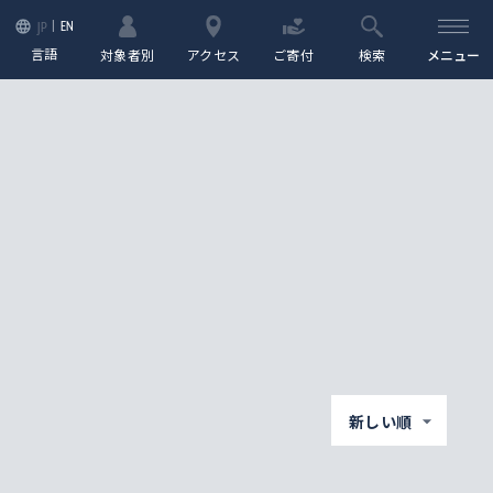
EN
JP
言語
対象者別
アクセス
ご寄付
検索
メニュー
新しい順