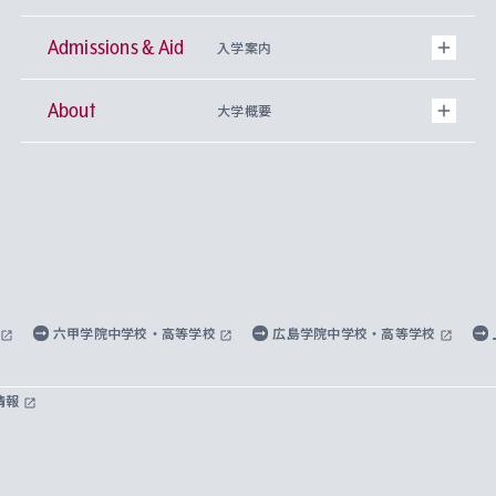
Admissions & Aid
上智大学の全学共通教育
Sophia Open Research Weeks (SORW)
学期区分と授業時間割
文学部
キリスト教文化研究所
入学案内
About
上智大学の語学教育
産官学連携
課外活動
上智大学で取得できる学位
総合人間科学部
中世思想研究所
基盤教育センター
大学概要
上智大学のアドミッション・ポリシー（入学者受
法学部
上智大学のグローバル教育
知的財産
グローバルな学びのコミュニティ
理事長・学長メッセージ
イベロアメリカ研究所
キリスト教人間学
言語教育研究センター
課外教育プログラム
入れの方針）
経済学部
国際言語情報研究所
学びのサポート
研究支援制度
学生の相談窓口
上智大学の精神
身体知
ボランティア活動
グローバル教育センター
学長・副学長紹介
科目等履修生
外国語学部
グローバル・コンサーン研究所
思考と表現
大学院
研究活動に関する法令・研究費の使用について
キャリア形成サポート
グローバルエンゲージメント
上智大学で学ぶ
重点領域研究・自由課題研究
心身の健康相談
上智大学の理念
研究生・外国人特別研究生・国費留学生
六甲学院中学校・高等学校
広島学院中学校・高等学校
総合グローバル学部
比較文化研究所
データサイエンス
助産学専攻科
住まいのサポート
上智大学公式ソーシャルメディア
海外で学ぶ
ハラスメント防止の取り組み
上智大学の沿革
神学研究科
キャリア形成支援プログラム
上智大学を訪れた世界の知性
交換留学生(海外大学から上智大学で学ぶ)
情報
国際教養学部
ヨーロッパ研究所
生涯学習
学校法人上智学院について
障がいのある学生への支援
ソフィア・アーカイブズ
文学研究科
国際派・留学経験者 キャリア支援
グローバル・キャンパス
ノンディグリー生
理工学部
アジア文化研究所
上智大学とカトリック
数字で見る上智大学
実践宗教学研究科
就職（内定先）・進路統計
国連Weeks・アフリカWeeks