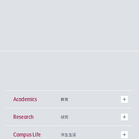
Academics
教育
Research
学部
研究
Campus Life
興味から学科を探す
研究所 等
神学部
学生生活