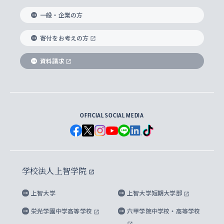
国際教養学部
ヨーロッパ研究所
生涯学習
学校法人上智学院について
障がいのある学生への支援
ソフィア・アーカイブズ
文学研究科
国際派・留学経験者 キャリア支援
グローバル・キャンパス
ノンディグリー生
一般・企業の方
理工学部
アジア文化研究所
上智大学とカトリック
数字で見る上智大学
実践宗教学研究科
就職（内定先）・進路統計
国連Weeks・アフリカWeeks
Sophia Short-term Program受講生
寄付をお考えの方
SPSF（Sophia Program for Sustainable
アメリカ・カナダ研究所
総合人間科学研究科
企業の採用ご担当者様へのご案内
ダイバーシティ＆サステナビリティへの取り組み
上智大学のネットワーク
資料請求
学費・奨学金
Futures） – 持続可能な未来を考える６学科連携
英語コース –
地球環境研究所
法学研究科（法科大学院含む）
卒業生へのご案内
上智大学の出版物
卒業生とのネットワーク
学部入学前に出願する奨学金
上智大学のビジュアル・アイデンティティ
メディア・ジャーナリズム研究所
経済学研究科
OFFICIAL SOCIAL MEDIA
父母・保証人とのネットワーク
上智大学大学案内・大学院案内
学部在学中に出願する奨学金
と校歌
イスラーム地域研究所
言語科学研究科
地域とのネットワーク
広報誌 Vox Sophia
上智大学への取材・キャンパスでの撮影について
国による高等教育の修学支援新制度
上智大学ビジュアル・アイデンティティ
水稀少社会研究センター
学校法人上智学院
グローバル・スタディーズ研究科
学外とのネットワーク
英文広報誌 SOPHIA magazine
大学院生対象の奨学金
上智大学の公開情報
公式キャラクター「ソフィアンくん」
上智大学
上智大学短期大学部
先進機械・構造材料イノベーションセンター
理工学研究科
上智大学出版SUPの出版物
海外留学する際の費用と奨学金
キャンパス案内
上智大学校歌 ・上智大学学生歌
上智大学の教育研究活動等の情報公表
栄光学園中学高等学校
六甲学院中学校・高等学校