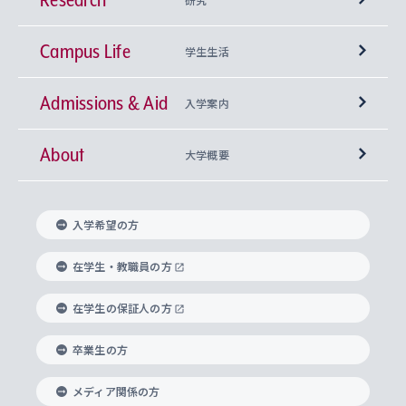
Campus Life
興味から学科を探す
研究所 等
神学部
学生生活
Admissions & Aid
上智大学の全学共通教育
Sophia Open Research Weeks (SORW)
学期区分と授業時間割
文学部
キリスト教文化研究所
入学案内
About
上智大学の語学教育
産官学連携
課外活動
上智大学で取得できる学位
総合人間科学部
中世思想研究所
基盤教育センター
大学概要
上智大学のアドミッション・ポリシー（入学者受
法学部
上智大学のグローバル教育
知的財産
グローバルな学びのコミュニティ
理事長・学長メッセージ
イベロアメリカ研究所
キリスト教人間学
言語教育研究センター
課外教育プログラム
入れの方針）
入学希望の方
経済学部
国際言語情報研究所
学びのサポート
研究支援制度
学生の相談窓口
上智大学の精神
身体知
ボランティア活動
グローバル教育センター
学長・副学長紹介
科目等履修生
在学生・教職員の方
外国語学部
グローバル・コンサーン研究所
思考と表現
大学院
研究活動に関する法令・研究費の使用について
キャリア形成サポート
グローバルエンゲージメント
在学生の保証人の方
上智大学で学ぶ
重点領域研究・自由課題研究
心身の健康相談
上智大学の理念
研究生・外国人特別研究生・国費留学生
卒業生の方
総合グローバル学部
比較文化研究所
データサイエンス
助産学専攻科
住まいのサポート
上智大学公式ソーシャルメディア
海外で学ぶ
ハラスメント防止の取り組み
上智大学の沿革
神学研究科
キャリア形成支援プログラム
上智大学を訪れた世界の知性
交換留学生(海外大学から上智大学で学ぶ)
メディア関係の方