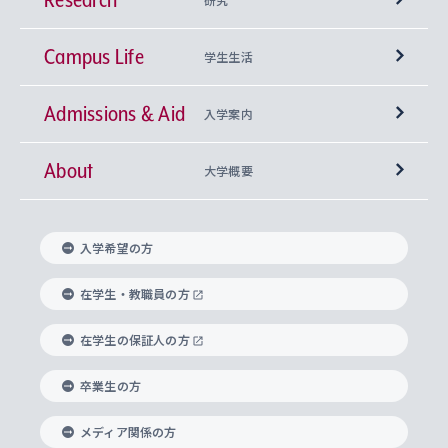
Campus Life
興味から学科を探す
研究所 等
神学部
学生生活
Admissions & Aid
上智大学の全学共通教育
Sophia Open Research Weeks (SORW)
学期区分と授業時間割
文学部
キリスト教文化研究所
入学案内
About
上智大学の語学教育
産官学連携
課外活動
上智大学で取得できる学位
総合人間科学部
中世思想研究所
基盤教育センター
大学概要
上智大学のアドミッション・ポリシー（入学者受
法学部
上智大学のグローバル教育
知的財産
グローバルな学びのコミュニティ
理事長・学長メッセージ
イベロアメリカ研究所
キリスト教人間学
言語教育研究センター
課外教育プログラム
入れの方針）
入学希望の方
経済学部
国際言語情報研究所
学びのサポート
研究支援制度
学生の相談窓口
上智大学の精神
身体知
ボランティア活動
グローバル教育センター
学長・副学長紹介
科目等履修生
在学生・教職員の方
外国語学部
グローバル・コンサーン研究所
思考と表現
大学院
研究活動に関する法令・研究費の使用について
キャリア形成サポート
グローバルエンゲージメント
在学生の保証人の方
上智大学で学ぶ
重点領域研究・自由課題研究
心身の健康相談
上智大学の理念
研究生・外国人特別研究生・国費留学生
卒業生の方
総合グローバル学部
比較文化研究所
データサイエンス
助産学専攻科
住まいのサポート
上智大学公式ソーシャルメディア
海外で学ぶ
ハラスメント防止の取り組み
上智大学の沿革
神学研究科
キャリア形成支援プログラム
上智大学を訪れた世界の知性
交換留学生(海外大学から上智大学で学ぶ)
メディア関係の方