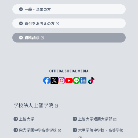
国際教養学部
ヨーロッパ研究所
生涯学習
学校法人上智学院について
障がいのある学生への支援
ソフィア・アーカイブズ
文学研究科
国際派・留学経験者 キャリア支援
グローバル・キャンパス
ノンディグリー生
一般・企業の方
理工学部
アジア文化研究所
上智大学とカトリック
数字で見る上智大学
実践宗教学研究科
就職（内定先）・進路統計
国連Weeks・アフリカWeeks
Sophia Short-term Program受講生
寄付をお考えの方
SPSF（Sophia Program for Sustainable
アメリカ・カナダ研究所
総合人間科学研究科
企業の採用ご担当者様へのご案内
ダイバーシティ＆サステナビリティへの取り組み
上智大学のネットワーク
資料請求
学費・奨学金
Futures） – 持続可能な未来を考える６学科連携
英語コース –
地球環境研究所
法学研究科（法科大学院含む）
卒業生へのご案内
上智大学の出版物
卒業生とのネットワーク
学部入学前に出願する奨学金
上智大学のビジュアル・アイデンティティ
メディア・ジャーナリズム研究所
経済学研究科
OFFICIAL SOCIAL MEDIA
父母・保証人とのネットワーク
上智大学大学案内・大学院案内
学部在学中に出願する奨学金
と校歌
イスラーム地域研究所
言語科学研究科
地域とのネットワーク
広報誌 Vox Sophia
上智大学への取材・キャンパスでの撮影について
国による高等教育の修学支援新制度
上智大学ビジュアル・アイデンティティ
水稀少社会研究センター
学校法人上智学院
グローバル・スタディーズ研究科
学外とのネットワーク
英文広報誌 SOPHIA magazine
大学院生対象の奨学金
上智大学の公開情報
公式キャラクター「ソフィアンくん」
上智大学
上智大学短期大学部
先進機械・構造材料イノベーションセンター
理工学研究科
上智大学出版SUPの出版物
海外留学する際の費用と奨学金
キャンパス案内
上智大学校歌 ・上智大学学生歌
上智大学の教育研究活動等の情報公表
栄光学園中学高等学校
六甲学院中学校・高等学校