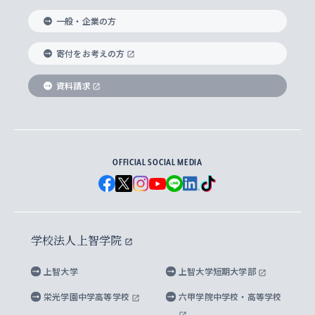
国際教養学部
ヨーロッパ研究所
生涯学習
学校法人上智学院について
障がいのある学生への支援
ソフィア・アーカイブズ
文学研究科
国際派・留学経験者 キャリア支援
グローバル・キャンパス
ノンディグリー生
一般・企業の方
理工学部
アジア文化研究所
上智大学とカトリック
数字で見る上智大学
実践宗教学研究科
就職（内定先）・進路統計
国連Weeks・アフリカWeeks
Sophia Short-term Program受講生
寄付をお考えの方
SPSF（Sophia Program for Sustainable
アメリカ・カナダ研究所
総合人間科学研究科
企業の採用ご担当者様へのご案内
ダイバーシティ＆サステナビリティへの取り組み
上智大学のネットワーク
資料請求
学費・奨学金
Futures） – 持続可能な未来を考える６学科連携
英語コース –
地球環境研究所
法学研究科（法科大学院含む）
卒業生へのご案内
上智大学の出版物
卒業生とのネットワーク
学部入学前に出願する奨学金
上智大学のビジュアル・アイデンティティ
メディア・ジャーナリズム研究所
経済学研究科
OFFICIAL SOCIAL MEDIA
父母・保証人とのネットワーク
上智大学大学案内・大学院案内
学部在学中に出願する奨学金
と校歌
イスラーム地域研究所
言語科学研究科
地域とのネットワーク
広報誌 Vox Sophia
上智大学への取材・キャンパスでの撮影について
国による高等教育の修学支援新制度
上智大学ビジュアル・アイデンティティ
水稀少社会研究センター
学校法人上智学院
グローバル・スタディーズ研究科
学外とのネットワーク
英文広報誌 SOPHIA magazine
大学院生対象の奨学金
上智大学の公開情報
公式キャラクター「ソフィアンくん」
上智大学
上智大学短期大学部
先進機械・構造材料イノベーションセンター
理工学研究科
上智大学出版SUPの出版物
海外留学する際の費用と奨学金
キャンパス案内
上智大学校歌 ・上智大学学生歌
上智大学の教育研究活動等の情報公表
栄光学園中学高等学校
六甲学院中学校・高等学校