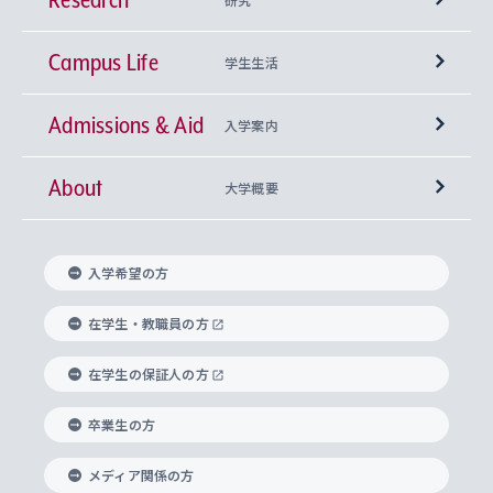
Campus Life
興味から学科を探す
研究所 等
神学部
学生生活
Admissions & Aid
上智大学の全学共通教育
Sophia Open Research Weeks (SORW)
学期区分と授業時間割
文学部
キリスト教文化研究所
入学案内
About
上智大学の語学教育
産官学連携
課外活動
上智大学で取得できる学位
総合人間科学部
中世思想研究所
基盤教育センター
大学概要
上智大学のアドミッション・ポリシー（入学者受
法学部
上智大学のグローバル教育
知的財産
グローバルな学びのコミュニティ
理事長・学長メッセージ
イベロアメリカ研究所
キリスト教人間学
言語教育研究センター
課外教育プログラム
入れの方針）
入学希望の方
経済学部
国際言語情報研究所
学びのサポート
研究支援制度
学生の相談窓口
上智大学の精神
身体知
ボランティア活動
グローバル教育センター
学長・副学長紹介
科目等履修生
在学生・教職員の方
外国語学部
グローバル・コンサーン研究所
思考と表現
大学院
研究活動に関する法令・研究費の使用について
キャリア形成サポート
グローバルエンゲージメント
在学生の保証人の方
上智大学で学ぶ
重点領域研究・自由課題研究
心身の健康相談
上智大学の理念
研究生・外国人特別研究生・国費留学生
卒業生の方
総合グローバル学部
比較文化研究所
データサイエンス
助産学専攻科
住まいのサポート
上智大学公式ソーシャルメディア
海外で学ぶ
ハラスメント防止の取り組み
上智大学の沿革
神学研究科
キャリア形成支援プログラム
上智大学を訪れた世界の知性
交換留学生(海外大学から上智大学で学ぶ)
メディア関係の方