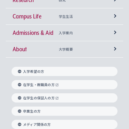
Campus Life
興味から学科を探す
研究所 等
神学部
学生生活
Admissions & Aid
上智大学の全学共通教育
Sophia Open Research Weeks (SORW)
学期区分と授業時間割
文学部
キリスト教文化研究所
入学案内
About
上智大学の語学教育
産官学連携
課外活動
上智大学で取得できる学位
総合人間科学部
中世思想研究所
基盤教育センター
大学概要
上智大学のアドミッション・ポリシー（入学者受
法学部
上智大学のグローバル教育
知的財産
グローバルな学びのコミュニティ
理事長・学長メッセージ
イベロアメリカ研究所
キリスト教人間学
言語教育研究センター
課外教育プログラム
入れの方針）
入学希望の方
経済学部
国際言語情報研究所
学びのサポート
研究支援制度
学生の相談窓口
上智大学の精神
身体知
ボランティア活動
グローバル教育センター
学長・副学長紹介
科目等履修生
在学生・教職員の方
外国語学部
グローバル・コンサーン研究所
思考と表現
大学院
研究活動に関する法令・研究費の使用について
キャリア形成サポート
グローバルエンゲージメント
在学生の保証人の方
上智大学で学ぶ
重点領域研究・自由課題研究
心身の健康相談
上智大学の理念
研究生・外国人特別研究生・国費留学生
卒業生の方
総合グローバル学部
比較文化研究所
データサイエンス
助産学専攻科
住まいのサポート
上智大学公式ソーシャルメディア
海外で学ぶ
ハラスメント防止の取り組み
上智大学の沿革
神学研究科
キャリア形成支援プログラム
上智大学を訪れた世界の知性
交換留学生(海外大学から上智大学で学ぶ)
メディア関係の方