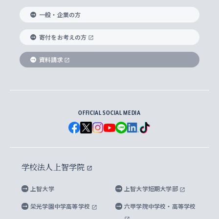
国際教養学部
ヨーロッパ研究所
生涯学習
学校法人上智学院について
障がいのある学生への支援
ソフィア・アーカイブズ
文学研究科
国際派・留学経験者 キャリア支援
グローバル・キャンパス
ノンディグリー生
一般・企業の方
理工学部
アジア文化研究所
上智大学とカトリック
数字で見る上智大学
実践宗教学研究科
就職（内定先）・進路統計
国連Weeks・アフリカWeeks
Sophia Short-term Program受講生
寄付をお考えの方
SPSF（Sophia Program for Sustainable
アメリカ・カナダ研究所
総合人間科学研究科
企業の採用ご担当者様へのご案内
ダイバーシティ＆サステナビリティへの取り組み
上智大学のネットワーク
資料請求
学費・奨学金
Futures） – 持続可能な未来を考える６学科連携
英語コース –
地球環境研究所
法学研究科（法科大学院含む）
卒業生へのご案内
上智大学の出版物
卒業生とのネットワーク
学部入学前に出願する奨学金
上智大学のビジュアル・アイデンティティ
メディア・ジャーナリズム研究所
経済学研究科
OFFICIAL SOCIAL MEDIA
父母・保証人とのネットワーク
上智大学大学案内・大学院案内
学部在学中に出願する奨学金
と校歌
イスラーム地域研究所
言語科学研究科
地域とのネットワーク
広報誌 Vox Sophia
上智大学への取材・キャンパスでの撮影について
国による高等教育の修学支援新制度
上智大学ビジュアル・アイデンティティ
水稀少社会研究センター
学校法人上智学院
グローバル・スタディーズ研究科
学外とのネットワーク
英文広報誌 SOPHIA magazine
大学院生対象の奨学金
上智大学の公開情報
公式キャラクター「ソフィアンくん」
上智大学
上智大学短期大学部
先進機械・構造材料イノベーションセンター
理工学研究科
上智大学出版SUPの出版物
海外留学する際の費用と奨学金
キャンパス案内
上智大学校歌 ・上智大学学生歌
上智大学の教育研究活動等の情報公表
栄光学園中学高等学校
六甲学院中学校・高等学校