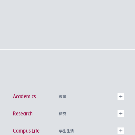
Academics
教育
Research
学部
研究
Campus Life
興味から学科を探す
研究所 等
神学部
学生生活