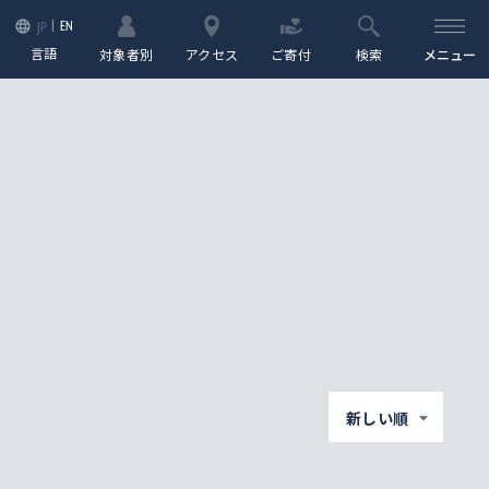
EN
JP
言語
対象者別
アクセス
ご寄付
検索
メニュー
新しい順