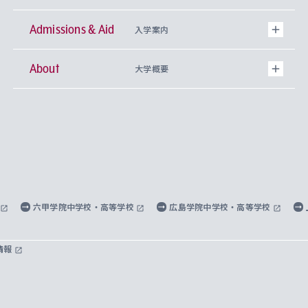
Admissions & Aid
上智大学の全学共通教育
Sophia Open Research Weeks (SORW)
学期区分と授業時間割
文学部
キリスト教文化研究所
入学案内
About
上智大学の語学教育
産官学連携
課外活動
上智大学で取得できる学位
総合人間科学部
中世思想研究所
基盤教育センター
大学概要
上智大学のアドミッション・ポリシー（入学者受
法学部
上智大学のグローバル教育
知的財産
グローバルな学びのコミュニティ
理事長・学長メッセージ
イベロアメリカ研究所
キリスト教人間学
言語教育研究センター
課外教育プログラム
入れの方針）
経済学部
国際言語情報研究所
学びのサポート
研究支援制度
学生の相談窓口
上智大学の精神
身体知
ボランティア活動
グローバル教育センター
学長・副学長紹介
科目等履修生
外国語学部
グローバル・コンサーン研究所
思考と表現
大学院
研究活動に関する法令・研究費の使用について
キャリア形成サポート
グローバルエンゲージメント
上智大学で学ぶ
重点領域研究・自由課題研究
心身の健康相談
上智大学の理念
研究生・外国人特別研究生・国費留学生
六甲学院中学校・高等学校
広島学院中学校・高等学校
総合グローバル学部
比較文化研究所
データサイエンス
助産学専攻科
住まいのサポート
上智大学公式ソーシャルメディア
海外で学ぶ
ハラスメント防止の取り組み
上智大学の沿革
神学研究科
キャリア形成支援プログラム
上智大学を訪れた世界の知性
交換留学生(海外大学から上智大学で学ぶ)
情報
国際教養学部
ヨーロッパ研究所
生涯学習
学校法人上智学院について
障がいのある学生への支援
ソフィア・アーカイブズ
文学研究科
国際派・留学経験者 キャリア支援
グローバル・キャンパス
ノンディグリー生
理工学部
アジア文化研究所
上智大学とカトリック
数字で見る上智大学
実践宗教学研究科
就職（内定先）・進路統計
国連Weeks・アフリカWeeks