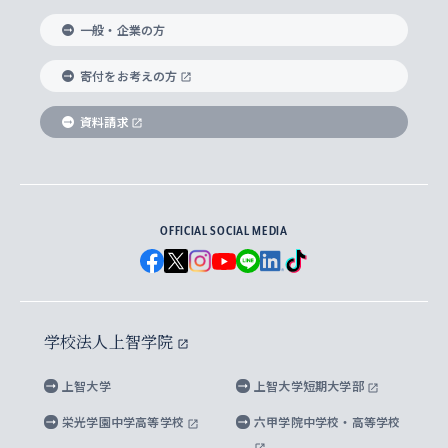
国際教養学部
ヨーロッパ研究所
生涯学習
学校法人上智学院について
障がいのある学生への支援
ソフィア・アーカイブズ
文学研究科
国際派・留学経験者 キャリア支援
グローバル・キャンパス
ノンディグリー生
一般・企業の方
理工学部
アジア文化研究所
上智大学とカトリック
数字で見る上智大学
実践宗教学研究科
就職（内定先）・進路統計
国連Weeks・アフリカWeeks
Sophia Short-term Program受講生
寄付をお考えの方
SPSF（Sophia Program for Sustainable
アメリカ・カナダ研究所
総合人間科学研究科
企業の採用ご担当者様へのご案内
ダイバーシティ＆サステナビリティへの取り組み
上智大学のネットワーク
資料請求
学費・奨学金
Futures） – 持続可能な未来を考える６学科連携
英語コース –
地球環境研究所
法学研究科（法科大学院含む）
卒業生へのご案内
上智大学の出版物
卒業生とのネットワーク
学部入学前に出願する奨学金
上智大学のビジュアル・アイデンティティ
メディア・ジャーナリズム研究所
経済学研究科
OFFICIAL SOCIAL MEDIA
父母・保証人とのネットワーク
上智大学大学案内・大学院案内
学部在学中に出願する奨学金
と校歌
イスラーム地域研究所
言語科学研究科
地域とのネットワーク
広報誌 Vox Sophia
上智大学への取材・キャンパスでの撮影について
国による高等教育の修学支援新制度
上智大学ビジュアル・アイデンティティ
水稀少社会研究センター
学校法人上智学院
グローバル・スタディーズ研究科
学外とのネットワーク
英文広報誌 SOPHIA magazine
大学院生対象の奨学金
上智大学の公開情報
公式キャラクター「ソフィアンくん」
上智大学
上智大学短期大学部
先進機械・構造材料イノベーションセンター
理工学研究科
上智大学出版SUPの出版物
海外留学する際の費用と奨学金
キャンパス案内
上智大学校歌 ・上智大学学生歌
上智大学の教育研究活動等の情報公表
栄光学園中学高等学校
六甲学院中学校・高等学校