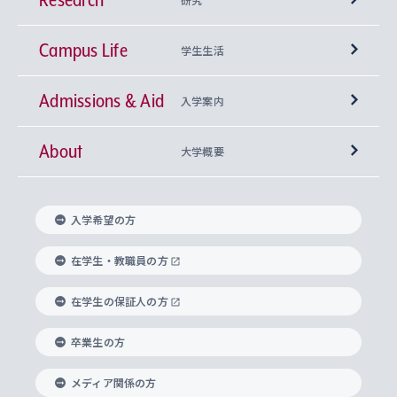
Campus Life
興味から学科を探す
研究所 等
神学部
学生生活
Admissions & Aid
上智大学の全学共通教育
Sophia Open Research Weeks (SORW)
学期区分と授業時間割
文学部
キリスト教文化研究所
入学案内
About
上智大学の語学教育
産官学連携
課外活動
上智大学で取得できる学位
総合人間科学部
中世思想研究所
基盤教育センター
大学概要
上智大学のアドミッション・ポリシー（入学者受
法学部
上智大学のグローバル教育
知的財産
グローバルな学びのコミュニティ
理事長・学長メッセージ
イベロアメリカ研究所
キリスト教人間学
言語教育研究センター
課外教育プログラム
入れの方針）
入学希望の方
経済学部
国際言語情報研究所
学びのサポート
研究支援制度
学生の相談窓口
上智大学の精神
身体知
ボランティア活動
グローバル教育センター
学長・副学長紹介
科目等履修生
在学生・教職員の方
外国語学部
グローバル・コンサーン研究所
思考と表現
大学院
研究活動に関する法令・研究費の使用について
キャリア形成サポート
グローバルエンゲージメント
在学生の保証人の方
上智大学で学ぶ
重点領域研究・自由課題研究
心身の健康相談
上智大学の理念
研究生・外国人特別研究生・国費留学生
卒業生の方
総合グローバル学部
比較文化研究所
データサイエンス
助産学専攻科
住まいのサポート
上智大学公式ソーシャルメディア
海外で学ぶ
ハラスメント防止の取り組み
上智大学の沿革
神学研究科
キャリア形成支援プログラム
上智大学を訪れた世界の知性
交換留学生(海外大学から上智大学で学ぶ)
メディア関係の方