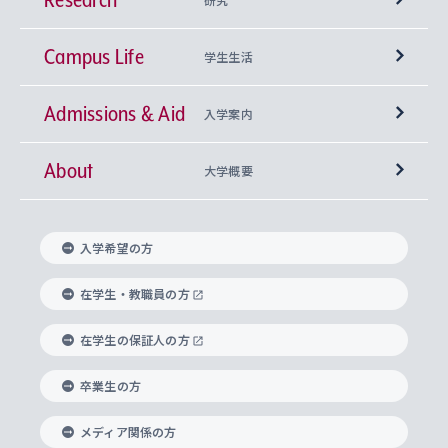
Campus Life
興味から学科を探す
研究所 等
神学部
学生生活
Admissions & Aid
上智大学の全学共通教育
Sophia Open Research Weeks (SORW)
学期区分と授業時間割
文学部
キリスト教文化研究所
入学案内
About
上智大学の語学教育
産官学連携
課外活動
上智大学で取得できる学位
総合人間科学部
中世思想研究所
基盤教育センター
大学概要
上智大学のアドミッション・ポリシー（入学者受
法学部
上智大学のグローバル教育
知的財産
グローバルな学びのコミュニティ
理事長・学長メッセージ
イベロアメリカ研究所
キリスト教人間学
言語教育研究センター
課外教育プログラム
入れの方針）
入学希望の方
経済学部
国際言語情報研究所
学びのサポート
研究支援制度
学生の相談窓口
上智大学の精神
身体知
ボランティア活動
グローバル教育センター
学長・副学長紹介
科目等履修生
在学生・教職員の方
外国語学部
グローバル・コンサーン研究所
思考と表現
大学院
研究活動に関する法令・研究費の使用について
キャリア形成サポート
グローバルエンゲージメント
在学生の保証人の方
上智大学で学ぶ
重点領域研究・自由課題研究
心身の健康相談
上智大学の理念
研究生・外国人特別研究生・国費留学生
卒業生の方
総合グローバル学部
比較文化研究所
データサイエンス
助産学専攻科
住まいのサポート
上智大学公式ソーシャルメディア
海外で学ぶ
ハラスメント防止の取り組み
上智大学の沿革
神学研究科
キャリア形成支援プログラム
上智大学を訪れた世界の知性
交換留学生(海外大学から上智大学で学ぶ)
メディア関係の方