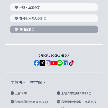
国際教養学部
ヨーロッパ研究所
生涯学習
学校法人上智学院について
障がいのある学生への支援
ソフィア・アーカイブズ
文学研究科
国際派・留学経験者 キャリア支援
グローバル・キャンパス
ノンディグリー生
一般・企業の方
理工学部
アジア文化研究所
上智大学とカトリック
数字で見る上智大学
実践宗教学研究科
就職（内定先）・進路統計
国連Weeks・アフリカWeeks
Sophia Short-term Program受講生
寄付をお考えの方
SPSF（Sophia Program for Sustainable
アメリカ・カナダ研究所
総合人間科学研究科
企業の採用ご担当者様へのご案内
ダイバーシティ＆サステナビリティへの取り組み
上智大学のネットワーク
資料請求
学費・奨学金
Futures） – 持続可能な未来を考える６学科連携
英語コース –
地球環境研究所
法学研究科（法科大学院含む）
卒業生へのご案内
上智大学の出版物
卒業生とのネットワーク
学部入学前に出願する奨学金
上智大学のビジュアル・アイデンティティ
メディア・ジャーナリズム研究所
経済学研究科
OFFICIAL SOCIAL MEDIA
父母・保証人とのネットワーク
上智大学大学案内・大学院案内
学部在学中に出願する奨学金
と校歌
イスラーム地域研究所
言語科学研究科
地域とのネットワーク
広報誌 Vox Sophia
上智大学への取材・キャンパスでの撮影について
国による高等教育の修学支援新制度
上智大学ビジュアル・アイデンティティ
水稀少社会研究センター
学校法人上智学院
グローバル・スタディーズ研究科
学外とのネットワーク
英文広報誌 SOPHIA magazine
大学院生対象の奨学金
上智大学の公開情報
公式キャラクター「ソフィアンくん」
上智大学
上智大学短期大学部
先進機械・構造材料イノベーションセンター
理工学研究科
上智大学出版SUPの出版物
海外留学する際の費用と奨学金
キャンパス案内
上智大学校歌 ・上智大学学生歌
上智大学の教育研究活動等の情報公表
栄光学園中学高等学校
六甲学院中学校・高等学校