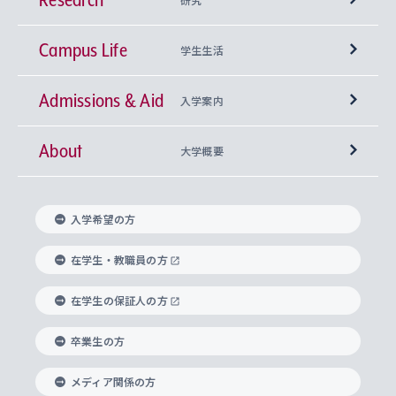
Campus Life
興味から学科を探す
研究所 等
神学部
学生生活
Admissions & Aid
上智大学の全学共通教育
Sophia Open Research Weeks (SORW)
学期区分と授業時間割
文学部
キリスト教文化研究所
入学案内
About
上智大学の語学教育
産官学連携
課外活動
上智大学で取得できる学位
総合人間科学部
中世思想研究所
基盤教育センター
大学概要
上智大学のアドミッション・ポリシー（入学者受
法学部
上智大学のグローバル教育
知的財産
グローバルな学びのコミュニティ
理事長・学長メッセージ
イベロアメリカ研究所
キリスト教人間学
言語教育研究センター
課外教育プログラム
入れの方針）
入学希望の方
経済学部
国際言語情報研究所
学びのサポート
研究支援制度
学生の相談窓口
上智大学の精神
身体知
ボランティア活動
グローバル教育センター
学長・副学長紹介
科目等履修生
在学生・教職員の方
外国語学部
グローバル・コンサーン研究所
思考と表現
大学院
研究活動に関する法令・研究費の使用について
キャリア形成サポート
グローバルエンゲージメント
在学生の保証人の方
上智大学で学ぶ
重点領域研究・自由課題研究
心身の健康相談
上智大学の理念
研究生・外国人特別研究生・国費留学生
卒業生の方
総合グローバル学部
比較文化研究所
データサイエンス
助産学専攻科
住まいのサポート
上智大学公式ソーシャルメディア
海外で学ぶ
ハラスメント防止の取り組み
上智大学の沿革
神学研究科
キャリア形成支援プログラム
上智大学を訪れた世界の知性
交換留学生(海外大学から上智大学で学ぶ)
メディア関係の方