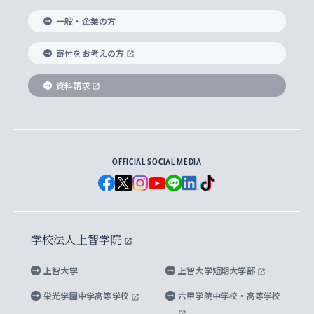
国際教養学部
ヨーロッパ研究所
生涯学習
学校法人上智学院について
障がいのある学生への支援
ソフィア・アーカイブズ
文学研究科
国際派・留学経験者 キャリア支援
グローバル・キャンパス
ノンディグリー生
一般・企業の方
理工学部
アジア文化研究所
上智大学とカトリック
数字で見る上智大学
実践宗教学研究科
就職（内定先）・進路統計
国連Weeks・アフリカWeeks
Sophia Short-term Program受講生
寄付をお考えの方
SPSF（Sophia Program for Sustainable
アメリカ・カナダ研究所
総合人間科学研究科
企業の採用ご担当者様へのご案内
ダイバーシティ＆サステナビリティへの取り組み
上智大学のネットワーク
資料請求
学費・奨学金
Futures） – 持続可能な未来を考える６学科連携
英語コース –
地球環境研究所
法学研究科（法科大学院含む）
卒業生へのご案内
上智大学の出版物
卒業生とのネットワーク
学部入学前に出願する奨学金
上智大学のビジュアル・アイデンティティ
メディア・ジャーナリズム研究所
経済学研究科
OFFICIAL SOCIAL MEDIA
父母・保証人とのネットワーク
上智大学大学案内・大学院案内
学部在学中に出願する奨学金
と校歌
イスラーム地域研究所
言語科学研究科
地域とのネットワーク
広報誌 Vox Sophia
上智大学への取材・キャンパスでの撮影について
国による高等教育の修学支援新制度
上智大学ビジュアル・アイデンティティ
水稀少社会研究センター
学校法人上智学院
グローバル・スタディーズ研究科
学外とのネットワーク
英文広報誌 SOPHIA magazine
大学院生対象の奨学金
上智大学の公開情報
公式キャラクター「ソフィアンくん」
上智大学
上智大学短期大学部
先進機械・構造材料イノベーションセンター
理工学研究科
上智大学出版SUPの出版物
海外留学する際の費用と奨学金
キャンパス案内
上智大学校歌 ・上智大学学生歌
上智大学の教育研究活動等の情報公表
栄光学園中学高等学校
六甲学院中学校・高等学校