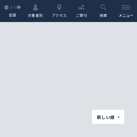
EN
JP
言語
対象者別
アクセス
ご寄付
検索
メニュー
新しい順