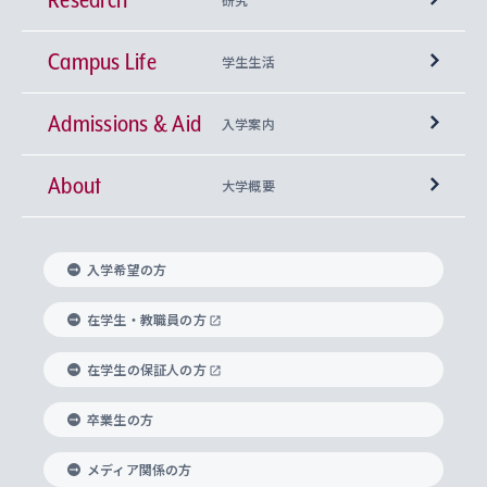
Campus Life
興味から学科を探す
研究所 等
神学部
学生生活
Admissions & Aid
上智大学の全学共通教育
Sophia Open Research Weeks (SORW)
学期区分と授業時間割
文学部
キリスト教文化研究所
入学案内
About
上智大学の語学教育
産官学連携
課外活動
上智大学で取得できる学位
総合人間科学部
中世思想研究所
基盤教育センター
大学概要
上智大学のアドミッション・ポリシー（入学者受
法学部
上智大学のグローバル教育
知的財産
グローバルな学びのコミュニティ
理事長・学長メッセージ
イベロアメリカ研究所
キリスト教人間学
言語教育研究センター
課外教育プログラム
入れの方針）
入学希望の方
経済学部
国際言語情報研究所
学びのサポート
研究支援制度
学生の相談窓口
上智大学の精神
身体知
ボランティア活動
グローバル教育センター
学長・副学長紹介
科目等履修生
在学生・教職員の方
外国語学部
グローバル・コンサーン研究所
思考と表現
大学院
研究活動に関する法令・研究費の使用について
キャリア形成サポート
グローバルエンゲージメント
在学生の保証人の方
上智大学で学ぶ
重点領域研究・自由課題研究
心身の健康相談
上智大学の理念
研究生・外国人特別研究生・国費留学生
卒業生の方
総合グローバル学部
比較文化研究所
データサイエンス
助産学専攻科
住まいのサポート
上智大学公式ソーシャルメディア
海外で学ぶ
ハラスメント防止の取り組み
上智大学の沿革
神学研究科
キャリア形成支援プログラム
上智大学を訪れた世界の知性
交換留学生(海外大学から上智大学で学ぶ)
メディア関係の方