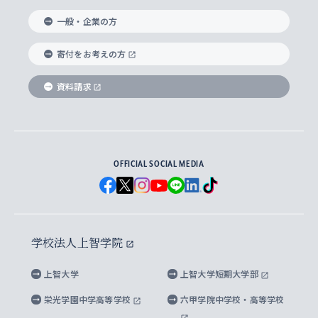
国際教養学部
ヨーロッパ研究所
生涯学習
学校法人上智学院について
障がいのある学生への支援
ソフィア・アーカイブズ
文学研究科
国際派・留学経験者 キャリア支援
グローバル・キャンパス
ノンディグリー生
一般・企業の方
理工学部
アジア文化研究所
上智大学とカトリック
数字で見る上智大学
実践宗教学研究科
就職（内定先）・進路統計
国連Weeks・アフリカWeeks
Sophia Short-term Program受講生
寄付をお考えの方
SPSF（Sophia Program for Sustainable
アメリカ・カナダ研究所
総合人間科学研究科
企業の採用ご担当者様へのご案内
ダイバーシティ＆サステナビリティへの取り組み
上智大学のネットワーク
資料請求
学費・奨学金
Futures） – 持続可能な未来を考える６学科連携
英語コース –
地球環境研究所
法学研究科（法科大学院含む）
卒業生へのご案内
上智大学の出版物
卒業生とのネットワーク
学部入学前に出願する奨学金
上智大学のビジュアル・アイデンティティ
メディア・ジャーナリズム研究所
経済学研究科
OFFICIAL SOCIAL MEDIA
父母・保証人とのネットワーク
上智大学大学案内・大学院案内
学部在学中に出願する奨学金
と校歌
イスラーム地域研究所
言語科学研究科
地域とのネットワーク
広報誌 Vox Sophia
上智大学への取材・キャンパスでの撮影について
国による高等教育の修学支援新制度
上智大学ビジュアル・アイデンティティ
水稀少社会研究センター
学校法人上智学院
グローバル・スタディーズ研究科
学外とのネットワーク
英文広報誌 SOPHIA magazine
大学院生対象の奨学金
上智大学の公開情報
公式キャラクター「ソフィアンくん」
上智大学
上智大学短期大学部
先進機械・構造材料イノベーションセンター
理工学研究科
上智大学出版SUPの出版物
海外留学する際の費用と奨学金
キャンパス案内
上智大学校歌 ・上智大学学生歌
上智大学の教育研究活動等の情報公表
栄光学園中学高等学校
六甲学院中学校・高等学校