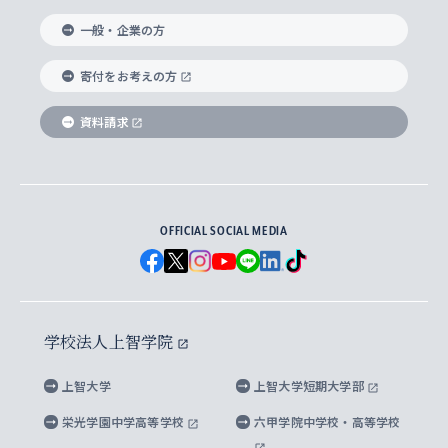
国際教養学部
ヨーロッパ研究所
生涯学習
学校法人上智学院について
障がいのある学生への支援
ソフィア・アーカイブズ
文学研究科
国際派・留学経験者 キャリア支援
グローバル・キャンパス
ノンディグリー生
一般・企業の方
理工学部
アジア文化研究所
上智大学とカトリック
数字で見る上智大学
実践宗教学研究科
就職（内定先）・進路統計
国連Weeks・アフリカWeeks
Sophia Short-term Program受講生
寄付をお考えの方
SPSF（Sophia Program for Sustainable
アメリカ・カナダ研究所
総合人間科学研究科
企業の採用ご担当者様へのご案内
ダイバーシティ＆サステナビリティへの取り組み
上智大学のネットワーク
資料請求
学費・奨学金
Futures） – 持続可能な未来を考える６学科連携
英語コース –
地球環境研究所
法学研究科（法科大学院含む）
卒業生へのご案内
上智大学の出版物
卒業生とのネットワーク
学部入学前に出願する奨学金
上智大学のビジュアル・アイデンティティ
メディア・ジャーナリズム研究所
経済学研究科
OFFICIAL SOCIAL MEDIA
父母・保証人とのネットワーク
上智大学大学案内・大学院案内
学部在学中に出願する奨学金
と校歌
イスラーム地域研究所
言語科学研究科
地域とのネットワーク
広報誌 Vox Sophia
上智大学への取材・キャンパスでの撮影について
国による高等教育の修学支援新制度
上智大学ビジュアル・アイデンティティ
水稀少社会研究センター
学校法人上智学院
グローバル・スタディーズ研究科
学外とのネットワーク
英文広報誌 SOPHIA magazine
大学院生対象の奨学金
上智大学の公開情報
公式キャラクター「ソフィアンくん」
上智大学
上智大学短期大学部
先進機械・構造材料イノベーションセンター
理工学研究科
上智大学出版SUPの出版物
海外留学する際の費用と奨学金
キャンパス案内
上智大学校歌 ・上智大学学生歌
上智大学の教育研究活動等の情報公表
栄光学園中学高等学校
六甲学院中学校・高等学校