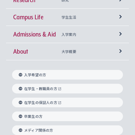
Campus Life
興味から学科を探す
研究所 等
神学部
学生生活
Admissions & Aid
上智大学の全学共通教育
Sophia Open Research Weeks (SORW)
学期区分と授業時間割
文学部
キリスト教文化研究所
入学案内
About
上智大学の語学教育
産官学連携
課外活動
上智大学で取得できる学位
総合人間科学部
中世思想研究所
基盤教育センター
大学概要
上智大学のアドミッション・ポリシー（入学者受
法学部
上智大学のグローバル教育
知的財産
グローバルな学びのコミュニティ
理事長・学長メッセージ
イベロアメリカ研究所
キリスト教人間学
言語教育研究センター
課外教育プログラム
入れの方針）
入学希望の方
経済学部
国際言語情報研究所
学びのサポート
研究支援制度
学生の相談窓口
上智大学の精神
身体知
ボランティア活動
グローバル教育センター
学長・副学長紹介
科目等履修生
在学生・教職員の方
外国語学部
グローバル・コンサーン研究所
思考と表現
大学院
研究活動に関する法令・研究費の使用について
キャリア形成サポート
グローバルエンゲージメント
在学生の保証人の方
上智大学で学ぶ
重点領域研究・自由課題研究
心身の健康相談
上智大学の理念
研究生・外国人特別研究生・国費留学生
卒業生の方
総合グローバル学部
比較文化研究所
データサイエンス
助産学専攻科
住まいのサポート
上智大学公式ソーシャルメディア
海外で学ぶ
ハラスメント防止の取り組み
上智大学の沿革
神学研究科
キャリア形成支援プログラム
上智大学を訪れた世界の知性
交換留学生(海外大学から上智大学で学ぶ)
メディア関係の方