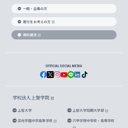
国際教養学部
ヨーロッパ研究所
生涯学習
学校法人上智学院について
障がいのある学生への支援
ソフィア・アーカイブズ
文学研究科
国際派・留学経験者 キャリア支援
グローバル・キャンパス
ノンディグリー生
一般・企業の方
理工学部
アジア文化研究所
上智大学とカトリック
数字で見る上智大学
実践宗教学研究科
就職（内定先）・進路統計
国連Weeks・アフリカWeeks
Sophia Short-term Program受講生
寄付をお考えの方
SPSF（Sophia Program for Sustainable
アメリカ・カナダ研究所
総合人間科学研究科
企業の採用ご担当者様へのご案内
ダイバーシティ＆サステナビリティへの取り組み
上智大学のネットワーク
資料請求
学費・奨学金
Futures） – 持続可能な未来を考える６学科連携
英語コース –
地球環境研究所
法学研究科（法科大学院含む）
卒業生へのご案内
上智大学の出版物
卒業生とのネットワーク
学部入学前に出願する奨学金
上智大学のビジュアル・アイデンティティ
メディア・ジャーナリズム研究所
経済学研究科
OFFICIAL SOCIAL MEDIA
父母・保証人とのネットワーク
上智大学大学案内・大学院案内
学部在学中に出願する奨学金
と校歌
イスラーム地域研究所
言語科学研究科
地域とのネットワーク
広報誌 Vox Sophia
上智大学への取材・キャンパスでの撮影について
国による高等教育の修学支援新制度
上智大学ビジュアル・アイデンティティ
水稀少社会研究センター
学校法人上智学院
グローバル・スタディーズ研究科
学外とのネットワーク
英文広報誌 SOPHIA magazine
大学院生対象の奨学金
上智大学の公開情報
公式キャラクター「ソフィアンくん」
上智大学
上智大学短期大学部
先進機械・構造材料イノベーションセンター
理工学研究科
上智大学出版SUPの出版物
海外留学する際の費用と奨学金
キャンパス案内
上智大学校歌 ・上智大学学生歌
上智大学の教育研究活動等の情報公表
栄光学園中学高等学校
六甲学院中学校・高等学校