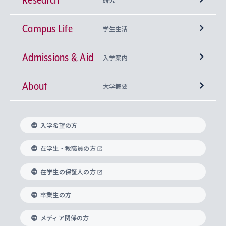
Campus Life
興味から学科を探す
研究所 等
神学部
学生生活
Admissions & Aid
上智大学の全学共通教育
Sophia Open Research Weeks (SORW)
学期区分と授業時間割
文学部
キリスト教文化研究所
入学案内
About
上智大学の語学教育
産官学連携
課外活動
上智大学で取得できる学位
総合人間科学部
中世思想研究所
基盤教育センター
大学概要
上智大学のアドミッション・ポリシー（入学者受
法学部
上智大学のグローバル教育
知的財産
グローバルな学びのコミュニティ
理事長・学長メッセージ
イベロアメリカ研究所
キリスト教人間学
言語教育研究センター
課外教育プログラム
入れの方針）
入学希望の方
経済学部
国際言語情報研究所
学びのサポート
研究支援制度
学生の相談窓口
上智大学の精神
身体知
ボランティア活動
グローバル教育センター
学長・副学長紹介
科目等履修生
在学生・教職員の方
外国語学部
グローバル・コンサーン研究所
思考と表現
大学院
研究活動に関する法令・研究費の使用について
キャリア形成サポート
グローバルエンゲージメント
在学生の保証人の方
上智大学で学ぶ
重点領域研究・自由課題研究
心身の健康相談
上智大学の理念
研究生・外国人特別研究生・国費留学生
卒業生の方
総合グローバル学部
比較文化研究所
データサイエンス
助産学専攻科
住まいのサポート
上智大学公式ソーシャルメディア
海外で学ぶ
ハラスメント防止の取り組み
上智大学の沿革
神学研究科
キャリア形成支援プログラム
上智大学を訪れた世界の知性
交換留学生(海外大学から上智大学で学ぶ)
メディア関係の方