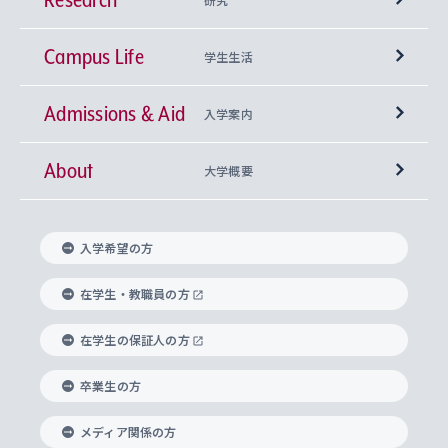
Campus Life
興味から学科を探す
研究所 等
神学部
学生生活
Admissions & Aid
上智大学の全学共通教育
Sophia Open Research Weeks (SORW)
学期区分と授業時間割
文学部
キリスト教文化研究所
入学案内
About
上智大学の語学教育
産官学連携
課外活動
上智大学で取得できる学位
総合人間科学部
中世思想研究所
基盤教育センター
大学概要
上智大学のアドミッション・ポリシー（入学者受
法学部
上智大学のグローバル教育
知的財産
グローバルな学びのコミュニティ
理事長・学長メッセージ
イベロアメリカ研究所
キリスト教人間学
言語教育研究センター
課外教育プログラム
入れの方針）
入学希望の方
経済学部
国際言語情報研究所
学びのサポート
研究支援制度
学生の相談窓口
上智大学の精神
身体知
ボランティア活動
グローバル教育センター
学長・副学長紹介
科目等履修生
在学生・教職員の方
外国語学部
グローバル・コンサーン研究所
思考と表現
大学院
研究活動に関する法令・研究費の使用について
キャリア形成サポート
グローバルエンゲージメント
在学生の保証人の方
上智大学で学ぶ
重点領域研究・自由課題研究
心身の健康相談
上智大学の理念
研究生・外国人特別研究生・国費留学生
卒業生の方
総合グローバル学部
比較文化研究所
データサイエンス
助産学専攻科
住まいのサポート
上智大学公式ソーシャルメディア
海外で学ぶ
ハラスメント防止の取り組み
上智大学の沿革
神学研究科
キャリア形成支援プログラム
上智大学を訪れた世界の知性
交換留学生(海外大学から上智大学で学ぶ)
メディア関係の方