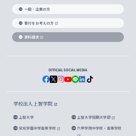
国際教養学部
ヨーロッパ研究所
生涯学習
学校法人上智学院について
障がいのある学生への支援
ソフィア・アーカイブズ
文学研究科
国際派・留学経験者 キャリア支援
グローバル・キャンパス
ノンディグリー生
一般・企業の方
理工学部
アジア文化研究所
上智大学とカトリック
数字で見る上智大学
実践宗教学研究科
就職（内定先）・進路統計
国連Weeks・アフリカWeeks
Sophia Short-term Program受講生
寄付をお考えの方
SPSF（Sophia Program for Sustainable
アメリカ・カナダ研究所
総合人間科学研究科
企業の採用ご担当者様へのご案内
ダイバーシティ＆サステナビリティへの取り組み
上智大学のネットワーク
資料請求
学費・奨学金
Futures） – 持続可能な未来を考える６学科連携
英語コース –
地球環境研究所
法学研究科（法科大学院含む）
卒業生へのご案内
上智大学の出版物
卒業生とのネットワーク
学部入学前に出願する奨学金
上智大学のビジュアル・アイデンティティ
メディア・ジャーナリズム研究所
経済学研究科
OFFICIAL SOCIAL MEDIA
父母・保証人とのネットワーク
上智大学大学案内・大学院案内
学部在学中に出願する奨学金
と校歌
イスラーム地域研究所
言語科学研究科
地域とのネットワーク
広報誌 Vox Sophia
上智大学への取材・キャンパスでの撮影について
国による高等教育の修学支援新制度
上智大学ビジュアル・アイデンティティ
水稀少社会研究センター
学校法人上智学院
グローバル・スタディーズ研究科
学外とのネットワーク
英文広報誌 SOPHIA magazine
大学院生対象の奨学金
上智大学の公開情報
公式キャラクター「ソフィアンくん」
上智大学
上智大学短期大学部
先進機械・構造材料イノベーションセンター
理工学研究科
上智大学出版SUPの出版物
海外留学する際の費用と奨学金
キャンパス案内
上智大学校歌 ・上智大学学生歌
上智大学の教育研究活動等の情報公表
栄光学園中学高等学校
六甲学院中学校・高等学校