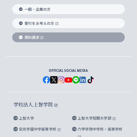
国際教養学部
ヨーロッパ研究所
生涯学習
学校法人上智学院について
障がいのある学生への支援
ソフィア・アーカイブズ
文学研究科
国際派・留学経験者 キャリア支援
グローバル・キャンパス
ノンディグリー生
一般・企業の方
理工学部
アジア文化研究所
上智大学とカトリック
数字で見る上智大学
実践宗教学研究科
就職（内定先）・進路統計
国連Weeks・アフリカWeeks
Sophia Short-term Program受講生
寄付をお考えの方
SPSF（Sophia Program for Sustainable
アメリカ・カナダ研究所
総合人間科学研究科
企業の採用ご担当者様へのご案内
ダイバーシティ＆サステナビリティへの取り組み
上智大学のネットワーク
資料請求
学費・奨学金
Futures） – 持続可能な未来を考える６学科連携
英語コース –
地球環境研究所
法学研究科（法科大学院含む）
卒業生へのご案内
上智大学の出版物
卒業生とのネットワーク
学部入学前に出願する奨学金
上智大学のビジュアル・アイデンティティ
メディア・ジャーナリズム研究所
経済学研究科
OFFICIAL SOCIAL MEDIA
父母・保証人とのネットワーク
上智大学大学案内・大学院案内
学部在学中に出願する奨学金
と校歌
イスラーム地域研究所
言語科学研究科
地域とのネットワーク
広報誌 Vox Sophia
上智大学への取材・キャンパスでの撮影について
国による高等教育の修学支援新制度
上智大学ビジュアル・アイデンティティ
水稀少社会研究センター
学校法人上智学院
グローバル・スタディーズ研究科
学外とのネットワーク
英文広報誌 SOPHIA magazine
大学院生対象の奨学金
上智大学の公開情報
公式キャラクター「ソフィアンくん」
上智大学
上智大学短期大学部
先進機械・構造材料イノベーションセンター
理工学研究科
上智大学出版SUPの出版物
海外留学する際の費用と奨学金
キャンパス案内
上智大学校歌 ・上智大学学生歌
上智大学の教育研究活動等の情報公表
栄光学園中学高等学校
六甲学院中学校・高等学校