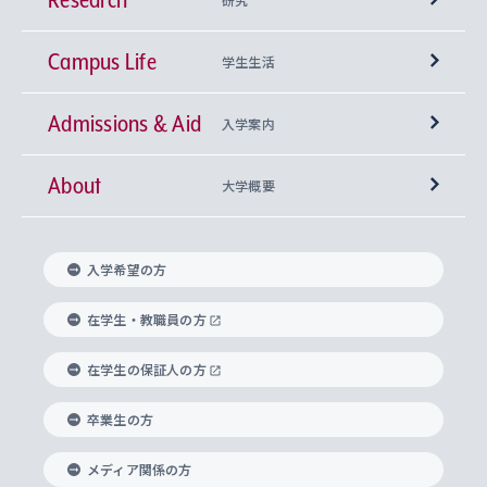
Campus Life
興味から学科を探す
研究所 等
神学部
学生生活
Admissions & Aid
上智大学の全学共通教育
Sophia Open Research Weeks (SORW)
学期区分と授業時間割
文学部
キリスト教文化研究所
入学案内
About
上智大学の語学教育
産官学連携
課外活動
上智大学で取得できる学位
総合人間科学部
中世思想研究所
基盤教育センター
大学概要
上智大学のアドミッション・ポリシー（入学者受
法学部
上智大学のグローバル教育
知的財産
グローバルな学びのコミュニティ
理事長・学長メッセージ
イベロアメリカ研究所
キリスト教人間学
言語教育研究センター
課外教育プログラム
入れの方針）
入学希望の方
経済学部
国際言語情報研究所
学びのサポート
研究支援制度
学生の相談窓口
上智大学の精神
身体知
ボランティア活動
グローバル教育センター
学長・副学長紹介
科目等履修生
在学生・教職員の方
外国語学部
グローバル・コンサーン研究所
思考と表現
大学院
研究活動に関する法令・研究費の使用について
キャリア形成サポート
グローバルエンゲージメント
在学生の保証人の方
上智大学で学ぶ
重点領域研究・自由課題研究
心身の健康相談
上智大学の理念
研究生・外国人特別研究生・国費留学生
卒業生の方
総合グローバル学部
比較文化研究所
データサイエンス
助産学専攻科
住まいのサポート
上智大学公式ソーシャルメディア
海外で学ぶ
ハラスメント防止の取り組み
上智大学の沿革
神学研究科
キャリア形成支援プログラム
上智大学を訪れた世界の知性
交換留学生(海外大学から上智大学で学ぶ)
メディア関係の方