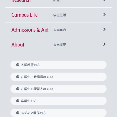
Campus Life
興味から学科を探す
研究所 等
神学部
学生生活
Admissions & Aid
上智大学の全学共通教育
Sophia Open Research Weeks (SORW)
学期区分と授業時間割
文学部
キリスト教文化研究所
入学案内
About
上智大学の語学教育
産官学連携
課外活動
上智大学で取得できる学位
総合人間科学部
中世思想研究所
基盤教育センター
大学概要
上智大学のアドミッション・ポリシー（入学者受
法学部
上智大学のグローバル教育
知的財産
グローバルな学びのコミュニティ
理事長・学長メッセージ
イベロアメリカ研究所
キリスト教人間学
言語教育研究センター
課外教育プログラム
入れの方針）
入学希望の方
経済学部
国際言語情報研究所
学びのサポート
研究支援制度
学生の相談窓口
上智大学の精神
身体知
ボランティア活動
グローバル教育センター
学長・副学長紹介
科目等履修生
在学生・教職員の方
外国語学部
グローバル・コンサーン研究所
思考と表現
大学院
研究活動に関する法令・研究費の使用について
キャリア形成サポート
グローバルエンゲージメント
在学生の保証人の方
上智大学で学ぶ
重点領域研究・自由課題研究
心身の健康相談
上智大学の理念
研究生・外国人特別研究生・国費留学生
卒業生の方
総合グローバル学部
比較文化研究所
データサイエンス
助産学専攻科
住まいのサポート
上智大学公式ソーシャルメディア
海外で学ぶ
ハラスメント防止の取り組み
上智大学の沿革
神学研究科
キャリア形成支援プログラム
上智大学を訪れた世界の知性
交換留学生(海外大学から上智大学で学ぶ)
メディア関係の方