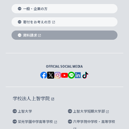
国際教養学部
ヨーロッパ研究所
生涯学習
学校法人上智学院について
障がいのある学生への支援
ソフィア・アーカイブズ
文学研究科
国際派・留学経験者 キャリア支援
グローバル・キャンパス
ノンディグリー生
一般・企業の方
理工学部
アジア文化研究所
上智大学とカトリック
数字で見る上智大学
実践宗教学研究科
就職（内定先）・進路統計
国連Weeks・アフリカWeeks
Sophia Short-term Program受講生
寄付をお考えの方
SPSF（Sophia Program for Sustainable
アメリカ・カナダ研究所
総合人間科学研究科
企業の採用ご担当者様へのご案内
ダイバーシティ＆サステナビリティへの取り組み
上智大学のネットワーク
資料請求
学費・奨学金
Futures） – 持続可能な未来を考える６学科連携
英語コース –
地球環境研究所
法学研究科（法科大学院含む）
卒業生へのご案内
上智大学の出版物
卒業生とのネットワーク
学部入学前に出願する奨学金
上智大学のビジュアル・アイデンティティ
メディア・ジャーナリズム研究所
経済学研究科
OFFICIAL SOCIAL MEDIA
父母・保証人とのネットワーク
上智大学大学案内・大学院案内
学部在学中に出願する奨学金
と校歌
イスラーム地域研究所
言語科学研究科
地域とのネットワーク
広報誌 Vox Sophia
上智大学への取材・キャンパスでの撮影について
国による高等教育の修学支援新制度
上智大学ビジュアル・アイデンティティ
水稀少社会研究センター
学校法人上智学院
グローバル・スタディーズ研究科
学外とのネットワーク
英文広報誌 SOPHIA magazine
大学院生対象の奨学金
上智大学の公開情報
公式キャラクター「ソフィアンくん」
上智大学
上智大学短期大学部
先進機械・構造材料イノベーションセンター
理工学研究科
上智大学出版SUPの出版物
海外留学する際の費用と奨学金
キャンパス案内
上智大学校歌 ・上智大学学生歌
上智大学の教育研究活動等の情報公表
栄光学園中学高等学校
六甲学院中学校・高等学校