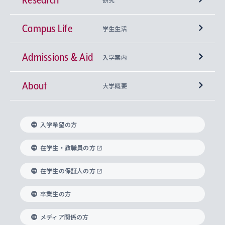
Campus Life
興味から学科を探す
研究所 等
神学部
学生生活
Admissions & Aid
上智大学の全学共通教育
Sophia Open Research Weeks (SORW)
学期区分と授業時間割
文学部
キリスト教文化研究所
入学案内
About
上智大学の語学教育
産官学連携
課外活動
上智大学で取得できる学位
総合人間科学部
中世思想研究所
基盤教育センター
大学概要
上智大学のアドミッション・ポリシー（入学者受
法学部
上智大学のグローバル教育
知的財産
グローバルな学びのコミュニティ
理事長・学長メッセージ
イベロアメリカ研究所
キリスト教人間学
言語教育研究センター
課外教育プログラム
入れの方針）
入学希望の方
経済学部
国際言語情報研究所
学びのサポート
研究支援制度
学生の相談窓口
上智大学の精神
身体知
ボランティア活動
グローバル教育センター
学長・副学長紹介
科目等履修生
在学生・教職員の方
外国語学部
グローバル・コンサーン研究所
思考と表現
大学院
研究活動に関する法令・研究費の使用について
キャリア形成サポート
グローバルエンゲージメント
在学生の保証人の方
上智大学で学ぶ
重点領域研究・自由課題研究
心身の健康相談
上智大学の理念
研究生・外国人特別研究生・国費留学生
卒業生の方
総合グローバル学部
比較文化研究所
データサイエンス
助産学専攻科
住まいのサポート
上智大学公式ソーシャルメディア
海外で学ぶ
ハラスメント防止の取り組み
上智大学の沿革
神学研究科
キャリア形成支援プログラム
上智大学を訪れた世界の知性
交換留学生(海外大学から上智大学で学ぶ)
メディア関係の方