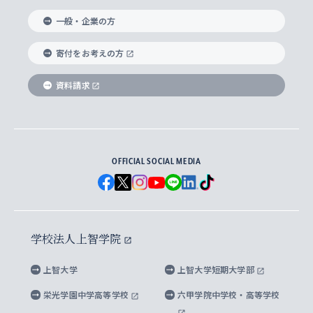
国際教養学部
ヨーロッパ研究所
生涯学習
学校法人上智学院について
障がいのある学生への支援
ソフィア・アーカイブズ
文学研究科
国際派・留学経験者 キャリア支援
グローバル・キャンパス
ノンディグリー生
一般・企業の方
理工学部
アジア文化研究所
上智大学とカトリック
数字で見る上智大学
実践宗教学研究科
就職（内定先）・進路統計
国連Weeks・アフリカWeeks
Sophia Short-term Program受講生
寄付をお考えの方
SPSF（Sophia Program for Sustainable
アメリカ・カナダ研究所
総合人間科学研究科
企業の採用ご担当者様へのご案内
ダイバーシティ＆サステナビリティへの取り組み
上智大学のネットワーク
資料請求
学費・奨学金
Futures） – 持続可能な未来を考える６学科連携
英語コース –
地球環境研究所
法学研究科（法科大学院含む）
卒業生へのご案内
上智大学の出版物
卒業生とのネットワーク
学部入学前に出願する奨学金
上智大学のビジュアル・アイデンティティ
メディア・ジャーナリズム研究所
経済学研究科
OFFICIAL SOCIAL MEDIA
父母・保証人とのネットワーク
上智大学大学案内・大学院案内
学部在学中に出願する奨学金
と校歌
イスラーム地域研究所
言語科学研究科
地域とのネットワーク
広報誌 Vox Sophia
上智大学への取材・キャンパスでの撮影について
国による高等教育の修学支援新制度
上智大学ビジュアル・アイデンティティ
水稀少社会研究センター
学校法人上智学院
グローバル・スタディーズ研究科
学外とのネットワーク
英文広報誌 SOPHIA magazine
大学院生対象の奨学金
上智大学の公開情報
公式キャラクター「ソフィアンくん」
上智大学
上智大学短期大学部
先進機械・構造材料イノベーションセンター
理工学研究科
上智大学出版SUPの出版物
海外留学する際の費用と奨学金
キャンパス案内
上智大学校歌 ・上智大学学生歌
上智大学の教育研究活動等の情報公表
栄光学園中学高等学校
六甲学院中学校・高等学校