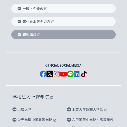
国際教養学部
ヨーロッパ研究所
生涯学習
学校法人上智学院について
障がいのある学生への支援
ソフィア・アーカイブズ
文学研究科
国際派・留学経験者 キャリア支援
グローバル・キャンパス
ノンディグリー生
一般・企業の方
理工学部
アジア文化研究所
上智大学とカトリック
数字で見る上智大学
実践宗教学研究科
就職（内定先）・進路統計
国連Weeks・アフリカWeeks
Sophia Short-term Program受講生
寄付をお考えの方
SPSF（Sophia Program for Sustainable
アメリカ・カナダ研究所
総合人間科学研究科
企業の採用ご担当者様へのご案内
ダイバーシティ＆サステナビリティへの取り組み
上智大学のネットワーク
資料請求
学費・奨学金
Futures） – 持続可能な未来を考える６学科連携
英語コース –
地球環境研究所
法学研究科（法科大学院含む）
卒業生へのご案内
上智大学の出版物
卒業生とのネットワーク
学部入学前に出願する奨学金
上智大学のビジュアル・アイデンティティ
メディア・ジャーナリズム研究所
経済学研究科
OFFICIAL SOCIAL MEDIA
父母・保証人とのネットワーク
上智大学大学案内・大学院案内
学部在学中に出願する奨学金
と校歌
イスラーム地域研究所
言語科学研究科
地域とのネットワーク
広報誌 Vox Sophia
上智大学への取材・キャンパスでの撮影について
国による高等教育の修学支援新制度
上智大学ビジュアル・アイデンティティ
水稀少社会研究センター
学校法人上智学院
グローバル・スタディーズ研究科
学外とのネットワーク
英文広報誌 SOPHIA magazine
大学院生対象の奨学金
上智大学の公開情報
公式キャラクター「ソフィアンくん」
上智大学
上智大学短期大学部
先進機械・構造材料イノベーションセンター
理工学研究科
上智大学出版SUPの出版物
海外留学する際の費用と奨学金
キャンパス案内
上智大学校歌 ・上智大学学生歌
上智大学の教育研究活動等の情報公表
栄光学園中学高等学校
六甲学院中学校・高等学校