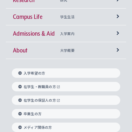
Campus Life
興味から学科を探す
研究所 等
神学部
学生生活
Admissions & Aid
上智大学の全学共通教育
Sophia Open Research Weeks (SORW)
学期区分と授業時間割
文学部
キリスト教文化研究所
入学案内
About
上智大学の語学教育
産官学連携
課外活動
上智大学で取得できる学位
総合人間科学部
中世思想研究所
基盤教育センター
大学概要
上智大学のアドミッション・ポリシー（入学者受
法学部
上智大学のグローバル教育
知的財産
グローバルな学びのコミュニティ
理事長・学長メッセージ
イベロアメリカ研究所
キリスト教人間学
言語教育研究センター
課外教育プログラム
入れの方針）
入学希望の方
経済学部
国際言語情報研究所
学びのサポート
研究支援制度
学生の相談窓口
上智大学の精神
身体知
ボランティア活動
グローバル教育センター
学長・副学長紹介
科目等履修生
在学生・教職員の方
外国語学部
グローバル・コンサーン研究所
思考と表現
大学院
研究活動に関する法令・研究費の使用について
キャリア形成サポート
グローバルエンゲージメント
在学生の保証人の方
上智大学で学ぶ
重点領域研究・自由課題研究
心身の健康相談
上智大学の理念
研究生・外国人特別研究生・国費留学生
卒業生の方
総合グローバル学部
比較文化研究所
データサイエンス
助産学専攻科
住まいのサポート
上智大学公式ソーシャルメディア
海外で学ぶ
ハラスメント防止の取り組み
上智大学の沿革
神学研究科
キャリア形成支援プログラム
上智大学を訪れた世界の知性
交換留学生(海外大学から上智大学で学ぶ)
メディア関係の方