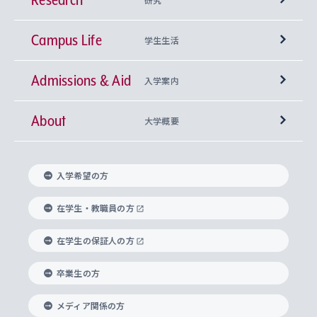
Campus Life
興味から学科を探す
研究所 等
神学部
学生生活
Admissions & Aid
上智大学の全学共通教育
Sophia Open Research Weeks (SORW)
学期区分と授業時間割
文学部
キリスト教文化研究所
入学案内
About
上智大学の語学教育
産官学連携
課外活動
上智大学で取得できる学位
総合人間科学部
中世思想研究所
基盤教育センター
大学概要
上智大学のアドミッション・ポリシー（入学者受
法学部
上智大学のグローバル教育
知的財産
グローバルな学びのコミュニティ
理事長・学長メッセージ
イベロアメリカ研究所
キリスト教人間学
言語教育研究センター
課外教育プログラム
入れの方針）
入学希望の方
経済学部
国際言語情報研究所
学びのサポート
研究支援制度
学生の相談窓口
上智大学の精神
身体知
ボランティア活動
グローバル教育センター
学長・副学長紹介
科目等履修生
在学生・教職員の方
外国語学部
グローバル・コンサーン研究所
思考と表現
大学院
研究活動に関する法令・研究費の使用について
キャリア形成サポート
グローバルエンゲージメント
在学生の保証人の方
上智大学で学ぶ
重点領域研究・自由課題研究
心身の健康相談
上智大学の理念
研究生・外国人特別研究生・国費留学生
卒業生の方
総合グローバル学部
比較文化研究所
データサイエンス
助産学専攻科
住まいのサポート
上智大学公式ソーシャルメディア
海外で学ぶ
ハラスメント防止の取り組み
上智大学の沿革
神学研究科
キャリア形成支援プログラム
上智大学を訪れた世界の知性
交換留学生(海外大学から上智大学で学ぶ)
メディア関係の方