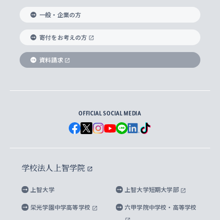
国際教養学部
ヨーロッパ研究所
生涯学習
学校法人上智学院について
障がいのある学生への支援
ソフィア・アーカイブズ
文学研究科
国際派・留学経験者 キャリア支援
グローバル・キャンパス
ノンディグリー生
一般・企業の方
理工学部
アジア文化研究所
上智大学とカトリック
数字で見る上智大学
実践宗教学研究科
就職（内定先）・進路統計
国連Weeks・アフリカWeeks
Sophia Short-term Program受講生
寄付をお考えの方
SPSF（Sophia Program for Sustainable
アメリカ・カナダ研究所
総合人間科学研究科
企業の採用ご担当者様へのご案内
ダイバーシティ＆サステナビリティへの取り組み
上智大学のネットワーク
資料請求
学費・奨学金
Futures） – 持続可能な未来を考える６学科連携
英語コース –
地球環境研究所
法学研究科（法科大学院含む）
卒業生へのご案内
上智大学の出版物
卒業生とのネットワーク
学部入学前に出願する奨学金
上智大学のビジュアル・アイデンティティ
メディア・ジャーナリズム研究所
経済学研究科
OFFICIAL SOCIAL MEDIA
父母・保証人とのネットワーク
上智大学大学案内・大学院案内
学部在学中に出願する奨学金
と校歌
イスラーム地域研究所
言語科学研究科
地域とのネットワーク
広報誌 Vox Sophia
上智大学への取材・キャンパスでの撮影について
国による高等教育の修学支援新制度
上智大学ビジュアル・アイデンティティ
水稀少社会研究センター
学校法人上智学院
グローバル・スタディーズ研究科
学外とのネットワーク
英文広報誌 SOPHIA magazine
大学院生対象の奨学金
上智大学の公開情報
公式キャラクター「ソフィアンくん」
上智大学
上智大学短期大学部
先進機械・構造材料イノベーションセンター
理工学研究科
上智大学出版SUPの出版物
海外留学する際の費用と奨学金
キャンパス案内
上智大学校歌 ・上智大学学生歌
上智大学の教育研究活動等の情報公表
栄光学園中学高等学校
六甲学院中学校・高等学校