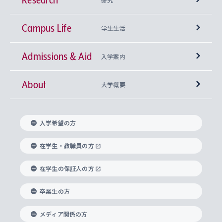
Campus Life
興味から学科を探す
研究所 等
神学部
学生生活
Admissions & Aid
上智大学の全学共通教育
Sophia Open Research Weeks (SORW)
学期区分と授業時間割
文学部
キリスト教文化研究所
入学案内
About
上智大学の語学教育
産官学連携
課外活動
上智大学で取得できる学位
総合人間科学部
中世思想研究所
基盤教育センター
大学概要
上智大学のアドミッション・ポリシー（入学者受
法学部
上智大学のグローバル教育
知的財産
グローバルな学びのコミュニティ
理事長・学長メッセージ
イベロアメリカ研究所
キリスト教人間学
言語教育研究センター
課外教育プログラム
入れの方針）
入学希望の方
経済学部
国際言語情報研究所
学びのサポート
研究支援制度
学生の相談窓口
上智大学の精神
身体知
ボランティア活動
グローバル教育センター
学長・副学長紹介
科目等履修生
在学生・教職員の方
外国語学部
グローバル・コンサーン研究所
思考と表現
大学院
研究活動に関する法令・研究費の使用について
キャリア形成サポート
グローバルエンゲージメント
在学生の保証人の方
上智大学で学ぶ
重点領域研究・自由課題研究
心身の健康相談
上智大学の理念
研究生・外国人特別研究生・国費留学生
卒業生の方
総合グローバル学部
比較文化研究所
データサイエンス
助産学専攻科
住まいのサポート
上智大学公式ソーシャルメディア
海外で学ぶ
ハラスメント防止の取り組み
上智大学の沿革
神学研究科
キャリア形成支援プログラム
上智大学を訪れた世界の知性
交換留学生(海外大学から上智大学で学ぶ)
メディア関係の方