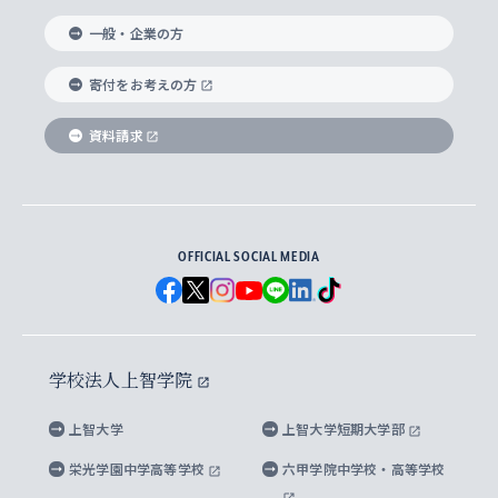
国際教養学部
ヨーロッパ研究所
生涯学習
学校法人上智学院について
障がいのある学生への支援
ソフィア・アーカイブズ
文学研究科
国際派・留学経験者 キャリア支援
グローバル・キャンパス
ノンディグリー生
一般・企業の方
理工学部
アジア文化研究所
上智大学とカトリック
数字で見る上智大学
実践宗教学研究科
就職（内定先）・進路統計
国連Weeks・アフリカWeeks
Sophia Short-term Program受講生
寄付をお考えの方
SPSF（Sophia Program for Sustainable
アメリカ・カナダ研究所
総合人間科学研究科
企業の採用ご担当者様へのご案内
ダイバーシティ＆サステナビリティへの取り組み
上智大学のネットワーク
資料請求
学費・奨学金
Futures） – 持続可能な未来を考える６学科連携
英語コース –
地球環境研究所
法学研究科（法科大学院含む）
卒業生へのご案内
上智大学の出版物
卒業生とのネットワーク
学部入学前に出願する奨学金
上智大学のビジュアル・アイデンティティ
メディア・ジャーナリズム研究所
経済学研究科
OFFICIAL SOCIAL MEDIA
父母・保証人とのネットワーク
上智大学大学案内・大学院案内
学部在学中に出願する奨学金
と校歌
イスラーム地域研究所
言語科学研究科
地域とのネットワーク
広報誌 Vox Sophia
上智大学への取材・キャンパスでの撮影について
国による高等教育の修学支援新制度
上智大学ビジュアル・アイデンティティ
水稀少社会研究センター
学校法人上智学院
グローバル・スタディーズ研究科
学外とのネットワーク
英文広報誌 SOPHIA magazine
大学院生対象の奨学金
上智大学の公開情報
公式キャラクター「ソフィアンくん」
上智大学
上智大学短期大学部
先進機械・構造材料イノベーションセンター
理工学研究科
上智大学出版SUPの出版物
海外留学する際の費用と奨学金
キャンパス案内
上智大学校歌 ・上智大学学生歌
上智大学の教育研究活動等の情報公表
栄光学園中学高等学校
六甲学院中学校・高等学校