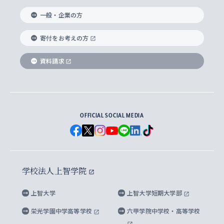
国際教養学部
ヨーロッパ研究所
生涯学習
学校法人上智学院について
障がいのある学生への支援
ソフィア・アーカイブズ
文学研究科
国際派・留学経験者 キャリア支援
グローバル・キャンパス
ノンディグリー生
一般・企業の方
理工学部
アジア文化研究所
上智大学とカトリック
数字で見る上智大学
実践宗教学研究科
就職（内定先）・進路統計
国連Weeks・アフリカWeeks
Sophia Short-term Program受講生
寄付をお考えの方
SPSF（Sophia Program for Sustainable
アメリカ・カナダ研究所
総合人間科学研究科
企業の採用ご担当者様へのご案内
ダイバーシティ＆サステナビリティへの取り組み
上智大学のネットワーク
資料請求
学費・奨学金
Futures） – 持続可能な未来を考える６学科連携
英語コース –
地球環境研究所
法学研究科（法科大学院含む）
卒業生へのご案内
上智大学の出版物
卒業生とのネットワーク
学部入学前に出願する奨学金
上智大学のビジュアル・アイデンティティ
メディア・ジャーナリズム研究所
経済学研究科
OFFICIAL SOCIAL MEDIA
父母・保証人とのネットワーク
上智大学大学案内・大学院案内
学部在学中に出願する奨学金
と校歌
イスラーム地域研究所
言語科学研究科
地域とのネットワーク
広報誌 Vox Sophia
上智大学への取材・キャンパスでの撮影について
国による高等教育の修学支援新制度
上智大学ビジュアル・アイデンティティ
水稀少社会研究センター
学校法人上智学院
グローバル・スタディーズ研究科
学外とのネットワーク
英文広報誌 SOPHIA magazine
大学院生対象の奨学金
上智大学の公開情報
公式キャラクター「ソフィアンくん」
上智大学
上智大学短期大学部
先進機械・構造材料イノベーションセンター
理工学研究科
上智大学出版SUPの出版物
海外留学する際の費用と奨学金
キャンパス案内
上智大学校歌 ・上智大学学生歌
上智大学の教育研究活動等の情報公表
栄光学園中学高等学校
六甲学院中学校・高等学校