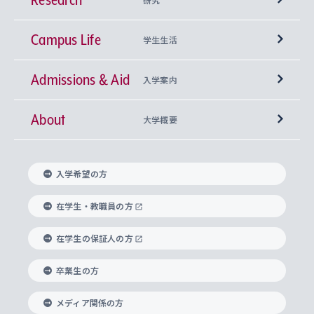
Campus Life
興味から学科を探す
研究所 等
神学部
学生生活
Admissions & Aid
上智大学の全学共通教育
Sophia Open Research Weeks (SORW)
学期区分と授業時間割
文学部
キリスト教文化研究所
入学案内
About
上智大学の語学教育
産官学連携
課外活動
上智大学で取得できる学位
総合人間科学部
中世思想研究所
基盤教育センター
大学概要
上智大学のアドミッション・ポリシー（入学者受
法学部
上智大学のグローバル教育
知的財産
グローバルな学びのコミュニティ
理事長・学長メッセージ
イベロアメリカ研究所
キリスト教人間学
言語教育研究センター
課外教育プログラム
入れの方針）
入学希望の方
経済学部
国際言語情報研究所
学びのサポート
研究支援制度
学生の相談窓口
上智大学の精神
身体知
ボランティア活動
グローバル教育センター
学長・副学長紹介
科目等履修生
在学生・教職員の方
外国語学部
グローバル・コンサーン研究所
思考と表現
大学院
研究活動に関する法令・研究費の使用について
キャリア形成サポート
グローバルエンゲージメント
在学生の保証人の方
上智大学で学ぶ
重点領域研究・自由課題研究
心身の健康相談
上智大学の理念
研究生・外国人特別研究生・国費留学生
卒業生の方
総合グローバル学部
比較文化研究所
データサイエンス
助産学専攻科
住まいのサポート
上智大学公式ソーシャルメディア
海外で学ぶ
ハラスメント防止の取り組み
上智大学の沿革
神学研究科
キャリア形成支援プログラム
上智大学を訪れた世界の知性
交換留学生(海外大学から上智大学で学ぶ)
メディア関係の方