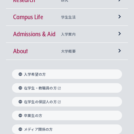
Campus Life
興味から学科を探す
研究所 等
神学部
学生生活
Admissions & Aid
上智大学の全学共通教育
Sophia Open Research Weeks (SORW)
学期区分と授業時間割
文学部
キリスト教文化研究所
入学案内
About
上智大学の語学教育
産官学連携
課外活動
上智大学で取得できる学位
総合人間科学部
中世思想研究所
基盤教育センター
大学概要
上智大学のアドミッション・ポリシー（入学者受
法学部
上智大学のグローバル教育
知的財産
グローバルな学びのコミュニティ
理事長・学長メッセージ
イベロアメリカ研究所
キリスト教人間学
言語教育研究センター
課外教育プログラム
入れの方針）
入学希望の方
経済学部
国際言語情報研究所
学びのサポート
研究支援制度
学生の相談窓口
上智大学の精神
身体知
ボランティア活動
グローバル教育センター
学長・副学長紹介
科目等履修生
在学生・教職員の方
外国語学部
グローバル・コンサーン研究所
思考と表現
大学院
研究活動に関する法令・研究費の使用について
キャリア形成サポート
グローバルエンゲージメント
在学生の保証人の方
上智大学で学ぶ
重点領域研究・自由課題研究
心身の健康相談
上智大学の理念
研究生・外国人特別研究生・国費留学生
卒業生の方
総合グローバル学部
比較文化研究所
データサイエンス
助産学専攻科
住まいのサポート
上智大学公式ソーシャルメディア
海外で学ぶ
ハラスメント防止の取り組み
上智大学の沿革
神学研究科
キャリア形成支援プログラム
上智大学を訪れた世界の知性
交換留学生(海外大学から上智大学で学ぶ)
メディア関係の方