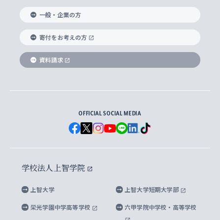
国際教養学部
ヨーロッパ研究所
生涯学習
学校法人上智学院について
障がいのある学生への支援
ソフィア・アーカイブズ
文学研究科
国際派・留学経験者 キャリア支援
グローバル・キャンパス
ノンディグリー生
一般・企業の方
理工学部
アジア文化研究所
上智大学とカトリック
数字で見る上智大学
実践宗教学研究科
就職（内定先）・進路統計
国連Weeks・アフリカWeeks
Sophia Short-term Program受講生
寄付をお考えの方
SPSF（Sophia Program for Sustainable
アメリカ・カナダ研究所
総合人間科学研究科
企業の採用ご担当者様へのご案内
ダイバーシティ＆サステナビリティへの取り組み
上智大学のネットワーク
資料請求
学費・奨学金
Futures） – 持続可能な未来を考える６学科連携
英語コース –
地球環境研究所
法学研究科（法科大学院含む）
卒業生へのご案内
上智大学の出版物
卒業生とのネットワーク
学部入学前に出願する奨学金
上智大学のビジュアル・アイデンティティ
メディア・ジャーナリズム研究所
経済学研究科
OFFICIAL SOCIAL MEDIA
父母・保証人とのネットワーク
上智大学大学案内・大学院案内
学部在学中に出願する奨学金
と校歌
イスラーム地域研究所
言語科学研究科
地域とのネットワーク
広報誌 Vox Sophia
上智大学への取材・キャンパスでの撮影について
国による高等教育の修学支援新制度
上智大学ビジュアル・アイデンティティ
水稀少社会研究センター
学校法人上智学院
グローバル・スタディーズ研究科
学外とのネットワーク
英文広報誌 SOPHIA magazine
大学院生対象の奨学金
上智大学の公開情報
公式キャラクター「ソフィアンくん」
上智大学
上智大学短期大学部
先進機械・構造材料イノベーションセンター
理工学研究科
上智大学出版SUPの出版物
海外留学する際の費用と奨学金
キャンパス案内
上智大学校歌 ・上智大学学生歌
上智大学の教育研究活動等の情報公表
栄光学園中学高等学校
六甲学院中学校・高等学校