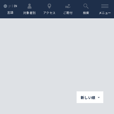
EN
JP
言語
対象者別
アクセス
ご寄付
検索
メニュー
新しい順