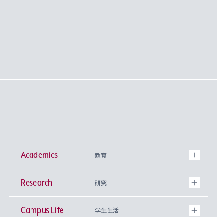
Academics
教育
Research
学部
研究
Campus Life
興味から学科を探す
研究所 等
神学部
学生生活