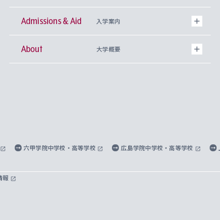
Admissions & Aid
上智大学の全学共通教育
Sophia Open Research Weeks (SORW)
学期区分と授業時間割
文学部
キリスト教文化研究所
入学案内
About
上智大学の語学教育
産官学連携
課外活動
上智大学で取得できる学位
総合人間科学部
中世思想研究所
基盤教育センター
大学概要
上智大学のアドミッション・ポリシー（入学者受
法学部
上智大学のグローバル教育
知的財産
グローバルな学びのコミュニティ
理事長・学長メッセージ
イベロアメリカ研究所
キリスト教人間学
言語教育研究センター
課外教育プログラム
入れの方針）
経済学部
国際言語情報研究所
学びのサポート
研究支援制度
学生の相談窓口
上智大学の精神
身体知
ボランティア活動
グローバル教育センター
学長・副学長紹介
科目等履修生
外国語学部
グローバル・コンサーン研究所
思考と表現
大学院
研究活動に関する法令・研究費の使用について
キャリア形成サポート
グローバルエンゲージメント
上智大学で学ぶ
重点領域研究・自由課題研究
心身の健康相談
上智大学の理念
研究生・外国人特別研究生・国費留学生
六甲学院中学校・高等学校
広島学院中学校・高等学校
総合グローバル学部
比較文化研究所
データサイエンス
助産学専攻科
住まいのサポート
上智大学公式ソーシャルメディア
海外で学ぶ
ハラスメント防止の取り組み
上智大学の沿革
神学研究科
キャリア形成支援プログラム
上智大学を訪れた世界の知性
交換留学生(海外大学から上智大学で学ぶ)
情報
国際教養学部
ヨーロッパ研究所
生涯学習
学校法人上智学院について
障がいのある学生への支援
ソフィア・アーカイブズ
文学研究科
国際派・留学経験者 キャリア支援
グローバル・キャンパス
ノンディグリー生
理工学部
アジア文化研究所
上智大学とカトリック
数字で見る上智大学
実践宗教学研究科
就職（内定先）・進路統計
国連Weeks・アフリカWeeks