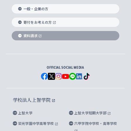
国際教養学部
ヨーロッパ研究所
生涯学習
学校法人上智学院について
障がいのある学生への支援
ソフィア・アーカイブズ
文学研究科
国際派・留学経験者 キャリア支援
グローバル・キャンパス
ノンディグリー生
一般・企業の方
理工学部
アジア文化研究所
上智大学とカトリック
数字で見る上智大学
実践宗教学研究科
就職（内定先）・進路統計
国連Weeks・アフリカWeeks
Sophia Short-term Program受講生
寄付をお考えの方
SPSF（Sophia Program for Sustainable
アメリカ・カナダ研究所
総合人間科学研究科
企業の採用ご担当者様へのご案内
ダイバーシティ＆サステナビリティへの取り組み
上智大学のネットワーク
資料請求
学費・奨学金
Futures） – 持続可能な未来を考える６学科連携
英語コース –
地球環境研究所
法学研究科（法科大学院含む）
卒業生へのご案内
上智大学の出版物
卒業生とのネットワーク
学部入学前に出願する奨学金
上智大学のビジュアル・アイデンティティ
メディア・ジャーナリズム研究所
経済学研究科
OFFICIAL SOCIAL MEDIA
父母・保証人とのネットワーク
上智大学大学案内・大学院案内
学部在学中に出願する奨学金
と校歌
イスラーム地域研究所
言語科学研究科
地域とのネットワーク
広報誌 Vox Sophia
上智大学への取材・キャンパスでの撮影について
国による高等教育の修学支援新制度
上智大学ビジュアル・アイデンティティ
水稀少社会研究センター
学校法人上智学院
グローバル・スタディーズ研究科
学外とのネットワーク
英文広報誌 SOPHIA magazine
大学院生対象の奨学金
上智大学の公開情報
公式キャラクター「ソフィアンくん」
上智大学
上智大学短期大学部
先進機械・構造材料イノベーションセンター
理工学研究科
上智大学出版SUPの出版物
海外留学する際の費用と奨学金
キャンパス案内
上智大学校歌 ・上智大学学生歌
上智大学の教育研究活動等の情報公表
栄光学園中学高等学校
六甲学院中学校・高等学校