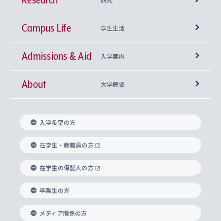
Campus Life
興味から学科を探す
研究所 等
神学部
学生生活
Admissions & Aid
上智大学の全学共通教育
Sophia Open Research Weeks (SORW)
学期区分と授業時間割
文学部
キリスト教文化研究所
入学案内
About
上智大学の語学教育
産官学連携
課外活動
上智大学で取得できる学位
総合人間科学部
中世思想研究所
基盤教育センター
大学概要
上智大学のアドミッション・ポリシー（入学者受
法学部
上智大学のグローバル教育
知的財産
グローバルな学びのコミュニティ
理事長・学長メッセージ
イベロアメリカ研究所
キリスト教人間学
言語教育研究センター
課外教育プログラム
入れの方針）
入学希望の方
経済学部
国際言語情報研究所
学びのサポート
研究支援制度
学生の相談窓口
上智大学の精神
身体知
ボランティア活動
グローバル教育センター
学長・副学長紹介
科目等履修生
在学生・教職員の方
外国語学部
グローバル・コンサーン研究所
思考と表現
大学院
研究活動に関する法令・研究費の使用について
キャリア形成サポート
グローバルエンゲージメント
在学生の保証人の方
上智大学で学ぶ
重点領域研究・自由課題研究
心身の健康相談
上智大学の理念
研究生・外国人特別研究生・国費留学生
卒業生の方
総合グローバル学部
比較文化研究所
データサイエンス
助産学専攻科
住まいのサポート
上智大学公式ソーシャルメディア
海外で学ぶ
ハラスメント防止の取り組み
上智大学の沿革
神学研究科
キャリア形成支援プログラム
上智大学を訪れた世界の知性
交換留学生(海外大学から上智大学で学ぶ)
メディア関係の方