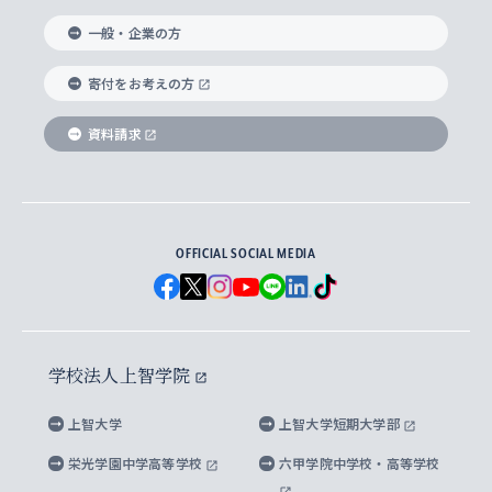
国際教養学部
ヨーロッパ研究所
生涯学習
学校法人上智学院について
障がいのある学生への支援
ソフィア・アーカイブズ
文学研究科
国際派・留学経験者 キャリア支援
グローバル・キャンパス
ノンディグリー生
一般・企業の方
理工学部
アジア文化研究所
上智大学とカトリック
数字で見る上智大学
実践宗教学研究科
就職（内定先）・進路統計
国連Weeks・アフリカWeeks
Sophia Short-term Program受講生
寄付をお考えの方
SPSF（Sophia Program for Sustainable
アメリカ・カナダ研究所
総合人間科学研究科
企業の採用ご担当者様へのご案内
ダイバーシティ＆サステナビリティへの取り組み
上智大学のネットワーク
資料請求
学費・奨学金
Futures） – 持続可能な未来を考える６学科連携
英語コース –
地球環境研究所
法学研究科（法科大学院含む）
卒業生へのご案内
上智大学の出版物
卒業生とのネットワーク
学部入学前に出願する奨学金
上智大学のビジュアル・アイデンティティ
メディア・ジャーナリズム研究所
経済学研究科
OFFICIAL SOCIAL MEDIA
父母・保証人とのネットワーク
上智大学大学案内・大学院案内
学部在学中に出願する奨学金
と校歌
イスラーム地域研究所
言語科学研究科
地域とのネットワーク
広報誌 Vox Sophia
上智大学への取材・キャンパスでの撮影について
国による高等教育の修学支援新制度
上智大学ビジュアル・アイデンティティ
水稀少社会研究センター
学校法人上智学院
グローバル・スタディーズ研究科
学外とのネットワーク
英文広報誌 SOPHIA magazine
大学院生対象の奨学金
上智大学の公開情報
公式キャラクター「ソフィアンくん」
上智大学
上智大学短期大学部
先進機械・構造材料イノベーションセンター
理工学研究科
上智大学出版SUPの出版物
海外留学する際の費用と奨学金
キャンパス案内
上智大学校歌 ・上智大学学生歌
上智大学の教育研究活動等の情報公表
栄光学園中学高等学校
六甲学院中学校・高等学校