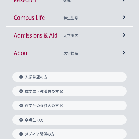
Campus Life
興味から学科を探す
研究所 等
神学部
学生生活
Admissions & Aid
上智大学の全学共通教育
Sophia Open Research Weeks (SORW)
学期区分と授業時間割
文学部
キリスト教文化研究所
入学案内
About
上智大学の語学教育
産官学連携
課外活動
上智大学で取得できる学位
総合人間科学部
中世思想研究所
基盤教育センター
大学概要
上智大学のアドミッション・ポリシー（入学者受
法学部
上智大学のグローバル教育
知的財産
グローバルな学びのコミュニティ
理事長・学長メッセージ
イベロアメリカ研究所
キリスト教人間学
言語教育研究センター
課外教育プログラム
入れの方針）
入学希望の方
経済学部
国際言語情報研究所
学びのサポート
研究支援制度
学生の相談窓口
上智大学の精神
身体知
ボランティア活動
グローバル教育センター
学長・副学長紹介
科目等履修生
在学生・教職員の方
外国語学部
グローバル・コンサーン研究所
思考と表現
大学院
研究活動に関する法令・研究費の使用について
キャリア形成サポート
グローバルエンゲージメント
在学生の保証人の方
上智大学で学ぶ
重点領域研究・自由課題研究
心身の健康相談
上智大学の理念
研究生・外国人特別研究生・国費留学生
卒業生の方
総合グローバル学部
比較文化研究所
データサイエンス
助産学専攻科
住まいのサポート
上智大学公式ソーシャルメディア
海外で学ぶ
ハラスメント防止の取り組み
上智大学の沿革
神学研究科
キャリア形成支援プログラム
上智大学を訪れた世界の知性
交換留学生(海外大学から上智大学で学ぶ)
メディア関係の方