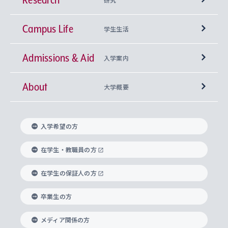
Campus Life
興味から学科を探す
研究所 等
神学部
学生生活
Admissions & Aid
上智大学の全学共通教育
Sophia Open Research Weeks (SORW)
学期区分と授業時間割
文学部
キリスト教文化研究所
入学案内
About
上智大学の語学教育
産官学連携
課外活動
上智大学で取得できる学位
総合人間科学部
中世思想研究所
基盤教育センター
大学概要
上智大学のアドミッション・ポリシー（入学者受
法学部
上智大学のグローバル教育
知的財産
グローバルな学びのコミュニティ
理事長・学長メッセージ
イベロアメリカ研究所
キリスト教人間学
言語教育研究センター
課外教育プログラム
入れの方針）
入学希望の方
経済学部
国際言語情報研究所
学びのサポート
研究支援制度
学生の相談窓口
上智大学の精神
身体知
ボランティア活動
グローバル教育センター
学長・副学長紹介
科目等履修生
在学生・教職員の方
外国語学部
グローバル・コンサーン研究所
思考と表現
大学院
研究活動に関する法令・研究費の使用について
キャリア形成サポート
グローバルエンゲージメント
在学生の保証人の方
上智大学で学ぶ
重点領域研究・自由課題研究
心身の健康相談
上智大学の理念
研究生・外国人特別研究生・国費留学生
卒業生の方
総合グローバル学部
比較文化研究所
データサイエンス
助産学専攻科
住まいのサポート
上智大学公式ソーシャルメディア
海外で学ぶ
ハラスメント防止の取り組み
上智大学の沿革
神学研究科
キャリア形成支援プログラム
上智大学を訪れた世界の知性
交換留学生(海外大学から上智大学で学ぶ)
メディア関係の方