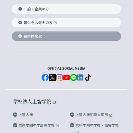
国際教養学部
ヨーロッパ研究所
生涯学習
学校法人上智学院について
障がいのある学生への支援
ソフィア・アーカイブズ
文学研究科
国際派・留学経験者 キャリア支援
グローバル・キャンパス
ノンディグリー生
一般・企業の方
理工学部
アジア文化研究所
上智大学とカトリック
数字で見る上智大学
実践宗教学研究科
就職（内定先）・進路統計
国連Weeks・アフリカWeeks
Sophia Short-term Program受講生
寄付をお考えの方
SPSF（Sophia Program for Sustainable
アメリカ・カナダ研究所
総合人間科学研究科
企業の採用ご担当者様へのご案内
ダイバーシティ＆サステナビリティへの取り組み
上智大学のネットワーク
資料請求
学費・奨学金
Futures） – 持続可能な未来を考える６学科連携
英語コース –
地球環境研究所
法学研究科（法科大学院含む）
卒業生へのご案内
上智大学の出版物
卒業生とのネットワーク
学部入学前に出願する奨学金
上智大学のビジュアル・アイデンティティ
メディア・ジャーナリズム研究所
経済学研究科
OFFICIAL SOCIAL MEDIA
父母・保証人とのネットワーク
上智大学大学案内・大学院案内
学部在学中に出願する奨学金
と校歌
イスラーム地域研究所
言語科学研究科
地域とのネットワーク
広報誌 Vox Sophia
上智大学への取材・キャンパスでの撮影について
国による高等教育の修学支援新制度
上智大学ビジュアル・アイデンティティ
水稀少社会研究センター
学校法人上智学院
グローバル・スタディーズ研究科
学外とのネットワーク
英文広報誌 SOPHIA magazine
大学院生対象の奨学金
上智大学の公開情報
公式キャラクター「ソフィアンくん」
上智大学
上智大学短期大学部
先進機械・構造材料イノベーションセンター
理工学研究科
上智大学出版SUPの出版物
海外留学する際の費用と奨学金
キャンパス案内
上智大学校歌 ・上智大学学生歌
上智大学の教育研究活動等の情報公表
栄光学園中学高等学校
六甲学院中学校・高等学校