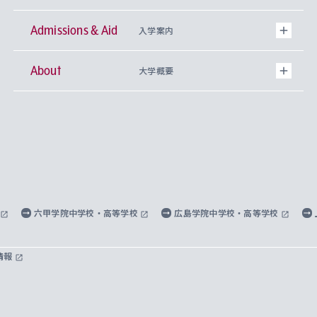
Admissions & Aid
上智大学の全学共通教育
Sophia Open Research Weeks (SORW)
学期区分と授業時間割
文学部
キリスト教文化研究所
入学案内
About
上智大学の語学教育
産官学連携
課外活動
上智大学で取得できる学位
総合人間科学部
中世思想研究所
基盤教育センター
大学概要
上智大学のアドミッション・ポリシー（入学者受
法学部
上智大学のグローバル教育
知的財産
グローバルな学びのコミュニティ
理事長・学長メッセージ
イベロアメリカ研究所
キリスト教人間学
言語教育研究センター
課外教育プログラム
入れの方針）
経済学部
国際言語情報研究所
学びのサポート
研究支援制度
学生の相談窓口
上智大学の精神
身体知
ボランティア活動
グローバル教育センター
学長・副学長紹介
科目等履修生
外国語学部
グローバル・コンサーン研究所
思考と表現
大学院
研究活動に関する法令・研究費の使用について
キャリア形成サポート
グローバルエンゲージメント
上智大学で学ぶ
重点領域研究・自由課題研究
心身の健康相談
上智大学の理念
研究生・外国人特別研究生・国費留学生
六甲学院中学校・高等学校
広島学院中学校・高等学校
総合グローバル学部
比較文化研究所
データサイエンス
助産学専攻科
住まいのサポート
上智大学公式ソーシャルメディア
海外で学ぶ
ハラスメント防止の取り組み
上智大学の沿革
神学研究科
キャリア形成支援プログラム
上智大学を訪れた世界の知性
交換留学生(海外大学から上智大学で学ぶ)
情報
国際教養学部
ヨーロッパ研究所
生涯学習
学校法人上智学院について
障がいのある学生への支援
ソフィア・アーカイブズ
文学研究科
国際派・留学経験者 キャリア支援
グローバル・キャンパス
ノンディグリー生
理工学部
アジア文化研究所
上智大学とカトリック
数字で見る上智大学
実践宗教学研究科
就職（内定先）・進路統計
国連Weeks・アフリカWeeks