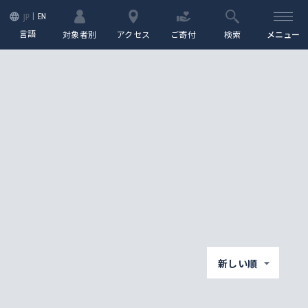
EN
JP
言語
対象者別
アクセス
ご寄付
検索
メニュー
新しい順