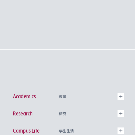
Academics
教育
Research
学部
研究
Campus Life
興味から学科を探す
研究所 等
神学部
学生生活