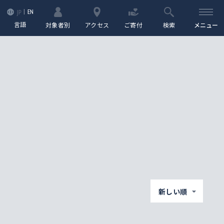
EN
JP
言語
対象者別
アクセス
ご寄付
検索
メニュー
新しい順