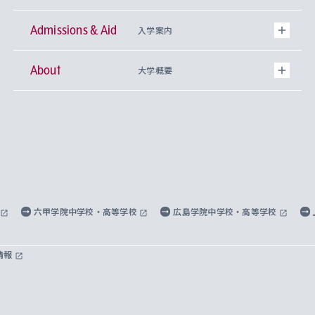
Admissions & Aid
上智大学の全学共通教育
Sophia Open Research Weeks (SORW)
学期区分と授業時間割
文学部
キリスト教文化研究所
入学案内
About
上智大学の語学教育
産官学連携
課外活動
上智大学で取得できる学位
総合人間科学部
中世思想研究所
基盤教育センター
大学概要
上智大学のアドミッション・ポリシー（入学者受
法学部
上智大学のグローバル教育
知的財産
グローバルな学びのコミュニティ
理事長・学長メッセージ
イベロアメリカ研究所
キリスト教人間学
言語教育研究センター
課外教育プログラム
入れの方針）
経済学部
国際言語情報研究所
学びのサポート
研究支援制度
学生の相談窓口
上智大学の精神
身体知
ボランティア活動
グローバル教育センター
学長・副学長紹介
科目等履修生
外国語学部
グローバル・コンサーン研究所
思考と表現
大学院
研究活動に関する法令・研究費の使用について
キャリア形成サポート
グローバルエンゲージメント
上智大学で学ぶ
重点領域研究・自由課題研究
心身の健康相談
上智大学の理念
研究生・外国人特別研究生・国費留学生
六甲学院中学校・高等学校
広島学院中学校・高等学校
総合グローバル学部
比較文化研究所
データサイエンス
助産学専攻科
住まいのサポート
上智大学公式ソーシャルメディア
海外で学ぶ
ハラスメント防止の取り組み
上智大学の沿革
神学研究科
キャリア形成支援プログラム
上智大学を訪れた世界の知性
交換留学生(海外大学から上智大学で学ぶ)
情報
国際教養学部
ヨーロッパ研究所
生涯学習
学校法人上智学院について
障がいのある学生への支援
ソフィア・アーカイブズ
文学研究科
国際派・留学経験者 キャリア支援
グローバル・キャンパス
ノンディグリー生
理工学部
アジア文化研究所
上智大学とカトリック
数字で見る上智大学
実践宗教学研究科
就職（内定先）・進路統計
国連Weeks・アフリカWeeks