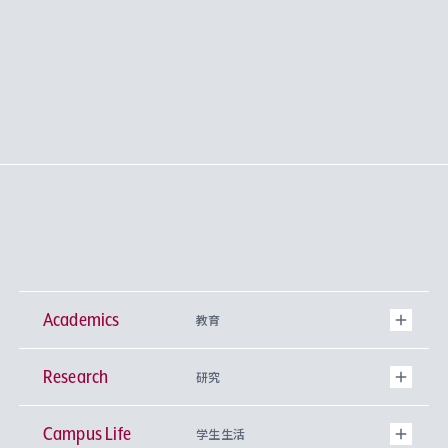
Academics
教育
Research
学部
研究
Campus Life
興味から学科を探す
研究所 等
神学部
学生生活