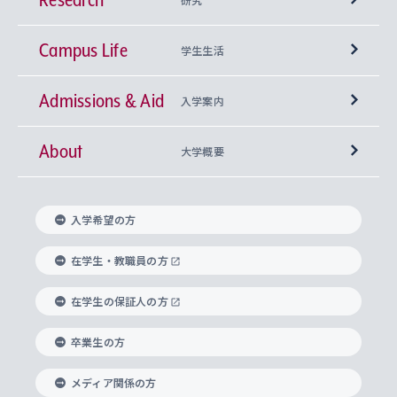
Campus Life
興味から学科を探す
研究所 等
神学部
学生生活
Admissions & Aid
上智大学の全学共通教育
Sophia Open Research Weeks (SORW)
学期区分と授業時間割
文学部
キリスト教文化研究所
入学案内
About
上智大学の語学教育
産官学連携
課外活動
上智大学で取得できる学位
総合人間科学部
中世思想研究所
基盤教育センター
大学概要
上智大学のアドミッション・ポリシー（入学者受
法学部
上智大学のグローバル教育
知的財産
グローバルな学びのコミュニティ
理事長・学長メッセージ
イベロアメリカ研究所
キリスト教人間学
言語教育研究センター
課外教育プログラム
入れの方針）
入学希望の方
経済学部
国際言語情報研究所
学びのサポート
研究支援制度
学生の相談窓口
上智大学の精神
身体知
ボランティア活動
グローバル教育センター
学長・副学長紹介
科目等履修生
在学生・教職員の方
外国語学部
グローバル・コンサーン研究所
思考と表現
大学院
研究活動に関する法令・研究費の使用について
キャリア形成サポート
グローバルエンゲージメント
在学生の保証人の方
上智大学で学ぶ
重点領域研究・自由課題研究
心身の健康相談
上智大学の理念
研究生・外国人特別研究生・国費留学生
卒業生の方
総合グローバル学部
比較文化研究所
データサイエンス
助産学専攻科
住まいのサポート
上智大学公式ソーシャルメディア
海外で学ぶ
ハラスメント防止の取り組み
上智大学の沿革
神学研究科
キャリア形成支援プログラム
上智大学を訪れた世界の知性
交換留学生(海外大学から上智大学で学ぶ)
メディア関係の方