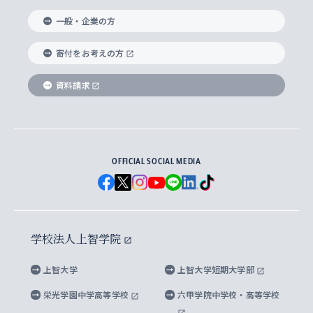
国際教養学部
ヨーロッパ研究所
生涯学習
学校法人上智学院について
障がいのある学生への支援
ソフィア・アーカイブズ
文学研究科
国際派・留学経験者 キャリア支援
グローバル・キャンパス
ノンディグリー生
一般・企業の方
理工学部
アジア文化研究所
上智大学とカトリック
数字で見る上智大学
実践宗教学研究科
就職（内定先）・進路統計
国連Weeks・アフリカWeeks
Sophia Short-term Program受講生
寄付をお考えの方
SPSF（Sophia Program for Sustainable
アメリカ・カナダ研究所
総合人間科学研究科
企業の採用ご担当者様へのご案内
ダイバーシティ＆サステナビリティへの取り組み
上智大学のネットワーク
資料請求
学費・奨学金
Futures） – 持続可能な未来を考える６学科連携
英語コース –
地球環境研究所
法学研究科（法科大学院含む）
卒業生へのご案内
上智大学の出版物
卒業生とのネットワーク
学部入学前に出願する奨学金
上智大学のビジュアル・アイデンティティ
メディア・ジャーナリズム研究所
経済学研究科
OFFICIAL SOCIAL MEDIA
父母・保証人とのネットワーク
上智大学大学案内・大学院案内
学部在学中に出願する奨学金
と校歌
イスラーム地域研究所
言語科学研究科
地域とのネットワーク
広報誌 Vox Sophia
上智大学への取材・キャンパスでの撮影について
国による高等教育の修学支援新制度
上智大学ビジュアル・アイデンティティ
水稀少社会研究センター
学校法人上智学院
グローバル・スタディーズ研究科
学外とのネットワーク
英文広報誌 SOPHIA magazine
大学院生対象の奨学金
上智大学の公開情報
公式キャラクター「ソフィアンくん」
上智大学
上智大学短期大学部
先進機械・構造材料イノベーションセンター
理工学研究科
上智大学出版SUPの出版物
海外留学する際の費用と奨学金
キャンパス案内
上智大学校歌 ・上智大学学生歌
上智大学の教育研究活動等の情報公表
栄光学園中学高等学校
六甲学院中学校・高等学校