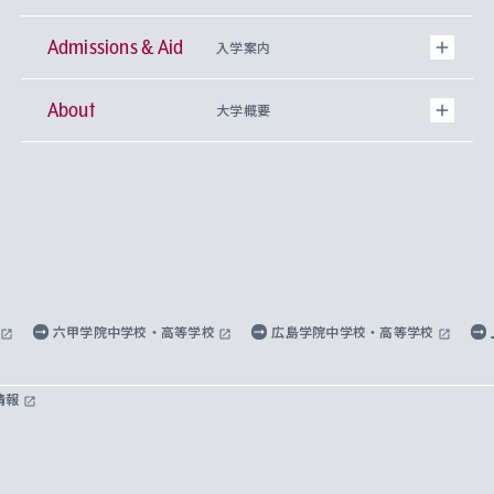
Admissions & Aid
上智大学の全学共通教育
Sophia Open Research Weeks (SORW)
学期区分と授業時間割
文学部
キリスト教文化研究所
入学案内
About
上智大学の語学教育
産官学連携
課外活動
上智大学で取得できる学位
総合人間科学部
中世思想研究所
基盤教育センター
大学概要
上智大学のアドミッション・ポリシー（入学者受
法学部
上智大学のグローバル教育
知的財産
グローバルな学びのコミュニティ
理事長・学長メッセージ
イベロアメリカ研究所
キリスト教人間学
言語教育研究センター
課外教育プログラム
入れの方針）
経済学部
国際言語情報研究所
学びのサポート
研究支援制度
学生の相談窓口
上智大学の精神
身体知
ボランティア活動
グローバル教育センター
学長・副学長紹介
科目等履修生
外国語学部
グローバル・コンサーン研究所
思考と表現
大学院
研究活動に関する法令・研究費の使用について
キャリア形成サポート
グローバルエンゲージメント
上智大学で学ぶ
重点領域研究・自由課題研究
心身の健康相談
上智大学の理念
研究生・外国人特別研究生・国費留学生
六甲学院中学校・高等学校
広島学院中学校・高等学校
総合グローバル学部
比較文化研究所
データサイエンス
助産学専攻科
住まいのサポート
上智大学公式ソーシャルメディア
海外で学ぶ
ハラスメント防止の取り組み
上智大学の沿革
神学研究科
キャリア形成支援プログラム
上智大学を訪れた世界の知性
交換留学生(海外大学から上智大学で学ぶ)
情報
国際教養学部
ヨーロッパ研究所
生涯学習
学校法人上智学院について
障がいのある学生への支援
ソフィア・アーカイブズ
文学研究科
国際派・留学経験者 キャリア支援
グローバル・キャンパス
ノンディグリー生
理工学部
アジア文化研究所
上智大学とカトリック
数字で見る上智大学
実践宗教学研究科
就職（内定先）・進路統計
国連Weeks・アフリカWeeks