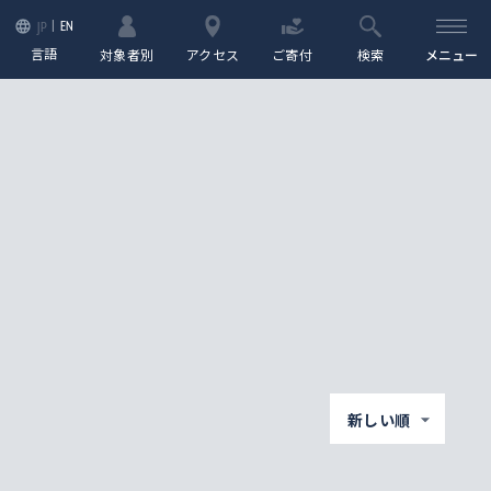
EN
JP
言語
対象者別
アクセス
ご寄付
検索
メニュー
新しい順