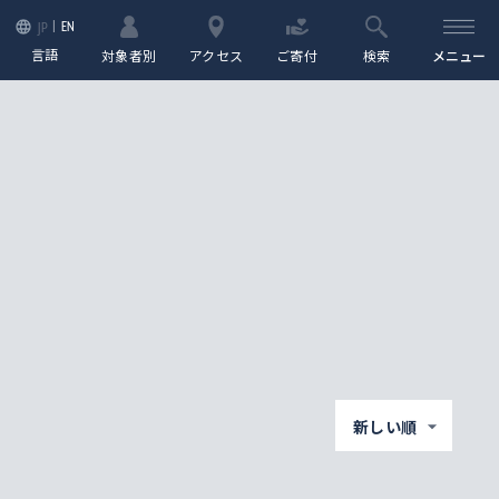
EN
JP
言語
対象者別
アクセス
ご寄付
検索
メニュー
新しい順