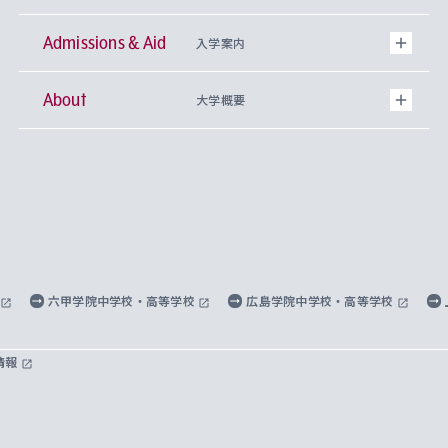
Admissions & Aid
上智大学の全学共通教育
Sophia Open Research Weeks (SORW)
学期区分と授業時間割
文学部
キリスト教文化研究所
入学案内
About
上智大学の語学教育
産官学連携
課外活動
上智大学で取得できる学位
総合人間科学部
中世思想研究所
基盤教育センター
大学概要
上智大学のアドミッション・ポリシー（入学者受
法学部
上智大学のグローバル教育
知的財産
グローバルな学びのコミュニティ
理事長・学長メッセージ
イベロアメリカ研究所
キリスト教人間学
言語教育研究センター
課外教育プログラム
入れの方針）
経済学部
国際言語情報研究所
学びのサポート
研究支援制度
学生の相談窓口
上智大学の精神
身体知
ボランティア活動
グローバル教育センター
学長・副学長紹介
科目等履修生
外国語学部
グローバル・コンサーン研究所
思考と表現
大学院
研究活動に関する法令・研究費の使用について
キャリア形成サポート
グローバルエンゲージメント
上智大学で学ぶ
重点領域研究・自由課題研究
心身の健康相談
上智大学の理念
研究生・外国人特別研究生・国費留学生
六甲学院中学校・高等学校
広島学院中学校・高等学校
総合グローバル学部
比較文化研究所
データサイエンス
助産学専攻科
住まいのサポート
上智大学公式ソーシャルメディア
海外で学ぶ
ハラスメント防止の取り組み
上智大学の沿革
神学研究科
キャリア形成支援プログラム
上智大学を訪れた世界の知性
交換留学生(海外大学から上智大学で学ぶ)
情報
国際教養学部
ヨーロッパ研究所
生涯学習
学校法人上智学院について
障がいのある学生への支援
ソフィア・アーカイブズ
文学研究科
国際派・留学経験者 キャリア支援
グローバル・キャンパス
ノンディグリー生
理工学部
アジア文化研究所
上智大学とカトリック
数字で見る上智大学
実践宗教学研究科
就職（内定先）・進路統計
国連Weeks・アフリカWeeks