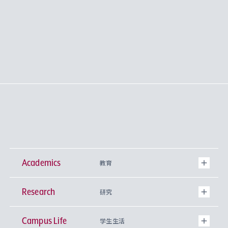
Academics
教育
Research
学部
研究
Campus Life
興味から学科を探す
研究所 等
神学部
学生生活