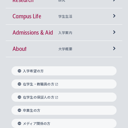
Campus Life
興味から学科を探す
研究所 等
神学部
学生生活
Admissions & Aid
上智大学の全学共通教育
Sophia Open Research Weeks (SORW)
学期区分と授業時間割
文学部
キリスト教文化研究所
入学案内
About
上智大学の語学教育
産官学連携
課外活動
上智大学で取得できる学位
総合人間科学部
中世思想研究所
基盤教育センター
大学概要
上智大学のアドミッション・ポリシー（入学者受
法学部
上智大学のグローバル教育
知的財産
グローバルな学びのコミュニティ
理事長・学長メッセージ
イベロアメリカ研究所
キリスト教人間学
言語教育研究センター
課外教育プログラム
入れの方針）
入学希望の方
経済学部
国際言語情報研究所
学びのサポート
研究支援制度
学生の相談窓口
上智大学の精神
身体知
ボランティア活動
グローバル教育センター
学長・副学長紹介
科目等履修生
在学生・教職員の方
外国語学部
グローバル・コンサーン研究所
思考と表現
大学院
研究活動に関する法令・研究費の使用について
キャリア形成サポート
グローバルエンゲージメント
在学生の保証人の方
上智大学で学ぶ
重点領域研究・自由課題研究
心身の健康相談
上智大学の理念
研究生・外国人特別研究生・国費留学生
卒業生の方
総合グローバル学部
比較文化研究所
データサイエンス
助産学専攻科
住まいのサポート
上智大学公式ソーシャルメディア
海外で学ぶ
ハラスメント防止の取り組み
上智大学の沿革
神学研究科
キャリア形成支援プログラム
上智大学を訪れた世界の知性
交換留学生(海外大学から上智大学で学ぶ)
メディア関係の方