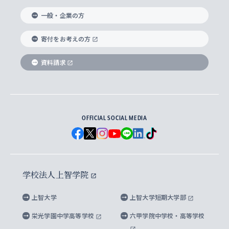
国際教養学部
ヨーロッパ研究所
生涯学習
学校法人上智学院について
障がいのある学生への支援
ソフィア・アーカイブズ
文学研究科
国際派・留学経験者 キャリア支援
グローバル・キャンパス
ノンディグリー生
一般・企業の方
理工学部
アジア文化研究所
上智大学とカトリック
数字で見る上智大学
実践宗教学研究科
就職（内定先）・進路統計
国連Weeks・アフリカWeeks
Sophia Short-term Program受講生
寄付をお考えの方
SPSF（Sophia Program for Sustainable
アメリカ・カナダ研究所
総合人間科学研究科
企業の採用ご担当者様へのご案内
ダイバーシティ＆サステナビリティへの取り組み
上智大学のネットワーク
資料請求
学費・奨学金
Futures） – 持続可能な未来を考える６学科連携
英語コース –
地球環境研究所
法学研究科（法科大学院含む）
卒業生へのご案内
上智大学の出版物
卒業生とのネットワーク
学部入学前に出願する奨学金
上智大学のビジュアル・アイデンティティ
メディア・ジャーナリズム研究所
経済学研究科
OFFICIAL SOCIAL MEDIA
父母・保証人とのネットワーク
上智大学大学案内・大学院案内
学部在学中に出願する奨学金
と校歌
イスラーム地域研究所
言語科学研究科
地域とのネットワーク
広報誌 Vox Sophia
上智大学への取材・キャンパスでの撮影について
国による高等教育の修学支援新制度
上智大学ビジュアル・アイデンティティ
水稀少社会研究センター
学校法人上智学院
グローバル・スタディーズ研究科
学外とのネットワーク
英文広報誌 SOPHIA magazine
大学院生対象の奨学金
上智大学の公開情報
公式キャラクター「ソフィアンくん」
上智大学
上智大学短期大学部
先進機械・構造材料イノベーションセンター
理工学研究科
上智大学出版SUPの出版物
海外留学する際の費用と奨学金
キャンパス案内
上智大学校歌 ・上智大学学生歌
上智大学の教育研究活動等の情報公表
栄光学園中学高等学校
六甲学院中学校・高等学校