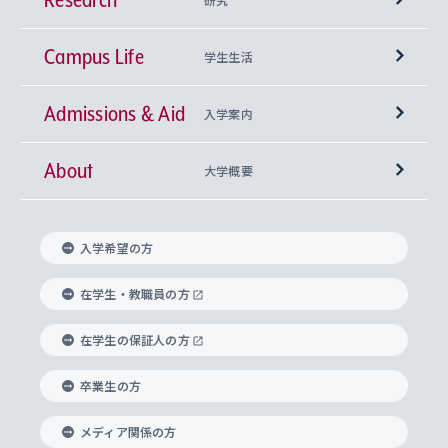
Campus Life
興味から学科を探す
研究所 等
神学部
学生生活
Admissions & Aid
上智大学の全学共通教育
Sophia Open Research Weeks (SORW)
学期区分と授業時間割
文学部
キリスト教文化研究所
入学案内
About
上智大学の語学教育
産官学連携
課外活動
上智大学で取得できる学位
総合人間科学部
中世思想研究所
基盤教育センター
大学概要
上智大学のアドミッション・ポリシー（入学者受
法学部
上智大学のグローバル教育
知的財産
グローバルな学びのコミュニティ
理事長・学長メッセージ
イベロアメリカ研究所
キリスト教人間学
言語教育研究センター
課外教育プログラム
入れの方針）
入学希望の方
経済学部
国際言語情報研究所
学びのサポート
研究支援制度
学生の相談窓口
上智大学の精神
身体知
ボランティア活動
グローバル教育センター
学長・副学長紹介
科目等履修生
在学生・教職員の方
外国語学部
グローバル・コンサーン研究所
思考と表現
大学院
研究活動に関する法令・研究費の使用について
キャリア形成サポート
グローバルエンゲージメント
在学生の保証人の方
上智大学で学ぶ
重点領域研究・自由課題研究
心身の健康相談
上智大学の理念
研究生・外国人特別研究生・国費留学生
卒業生の方
総合グローバル学部
比較文化研究所
データサイエンス
助産学専攻科
住まいのサポート
上智大学公式ソーシャルメディア
海外で学ぶ
ハラスメント防止の取り組み
上智大学の沿革
神学研究科
キャリア形成支援プログラム
上智大学を訪れた世界の知性
交換留学生(海外大学から上智大学で学ぶ)
メディア関係の方