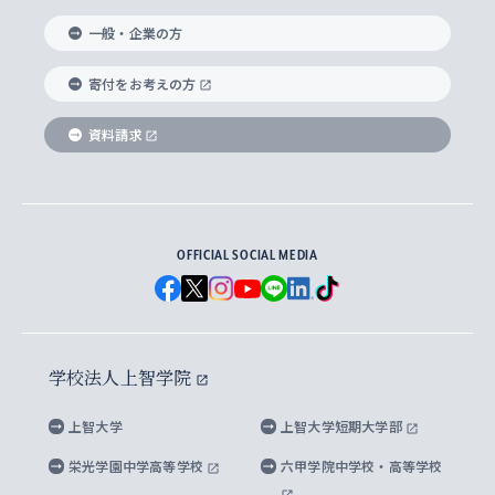
国際教養学部
ヨーロッパ研究所
生涯学習
学校法人上智学院について
障がいのある学生への支援
ソフィア・アーカイブズ
文学研究科
国際派・留学経験者 キャリア支援
グローバル・キャンパス
ノンディグリー生
一般・企業の方
理工学部
アジア文化研究所
上智大学とカトリック
数字で見る上智大学
実践宗教学研究科
就職（内定先）・進路統計
国連Weeks・アフリカWeeks
Sophia Short-term Program受講生
寄付をお考えの方
SPSF（Sophia Program for Sustainable
アメリカ・カナダ研究所
総合人間科学研究科
企業の採用ご担当者様へのご案内
ダイバーシティ＆サステナビリティへの取り組み
上智大学のネットワーク
資料請求
学費・奨学金
Futures） – 持続可能な未来を考える６学科連携
英語コース –
地球環境研究所
法学研究科（法科大学院含む）
卒業生へのご案内
上智大学の出版物
卒業生とのネットワーク
学部入学前に出願する奨学金
上智大学のビジュアル・アイデンティティ
メディア・ジャーナリズム研究所
経済学研究科
OFFICIAL SOCIAL MEDIA
父母・保証人とのネットワーク
上智大学大学案内・大学院案内
学部在学中に出願する奨学金
と校歌
イスラーム地域研究所
言語科学研究科
地域とのネットワーク
広報誌 Vox Sophia
上智大学への取材・キャンパスでの撮影について
国による高等教育の修学支援新制度
上智大学ビジュアル・アイデンティティ
水稀少社会研究センター
学校法人上智学院
グローバル・スタディーズ研究科
学外とのネットワーク
英文広報誌 SOPHIA magazine
大学院生対象の奨学金
上智大学の公開情報
公式キャラクター「ソフィアンくん」
上智大学
上智大学短期大学部
先進機械・構造材料イノベーションセンター
理工学研究科
上智大学出版SUPの出版物
海外留学する際の費用と奨学金
キャンパス案内
上智大学校歌 ・上智大学学生歌
上智大学の教育研究活動等の情報公表
栄光学園中学高等学校
六甲学院中学校・高等学校