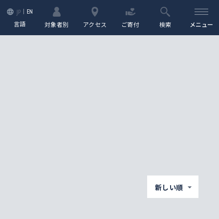
EN
JP
言語
対象者別
アクセス
ご寄付
検索
メニュー
新しい順