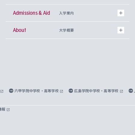
Admissions & Aid
上智大学の全学共通教育
Sophia Open Research Weeks (SORW)
学期区分と授業時間割
文学部
キリスト教文化研究所
入学案内
About
上智大学の語学教育
産官学連携
課外活動
上智大学で取得できる学位
総合人間科学部
中世思想研究所
基盤教育センター
大学概要
上智大学のアドミッション・ポリシー（入学者受
法学部
上智大学のグローバル教育
知的財産
グローバルな学びのコミュニティ
理事長・学長メッセージ
イベロアメリカ研究所
キリスト教人間学
言語教育研究センター
課外教育プログラム
入れの方針）
経済学部
国際言語情報研究所
学びのサポート
研究支援制度
学生の相談窓口
上智大学の精神
身体知
ボランティア活動
グローバル教育センター
学長・副学長紹介
科目等履修生
外国語学部
グローバル・コンサーン研究所
思考と表現
大学院
研究活動に関する法令・研究費の使用について
キャリア形成サポート
グローバルエンゲージメント
上智大学で学ぶ
重点領域研究・自由課題研究
心身の健康相談
上智大学の理念
研究生・外国人特別研究生・国費留学生
六甲学院中学校・高等学校
広島学院中学校・高等学校
総合グローバル学部
比較文化研究所
データサイエンス
助産学専攻科
住まいのサポート
上智大学公式ソーシャルメディア
海外で学ぶ
ハラスメント防止の取り組み
上智大学の沿革
神学研究科
キャリア形成支援プログラム
上智大学を訪れた世界の知性
交換留学生(海外大学から上智大学で学ぶ)
情報
国際教養学部
ヨーロッパ研究所
生涯学習
学校法人上智学院について
障がいのある学生への支援
ソフィア・アーカイブズ
文学研究科
国際派・留学経験者 キャリア支援
グローバル・キャンパス
ノンディグリー生
理工学部
アジア文化研究所
上智大学とカトリック
数字で見る上智大学
実践宗教学研究科
就職（内定先）・進路統計
国連Weeks・アフリカWeeks