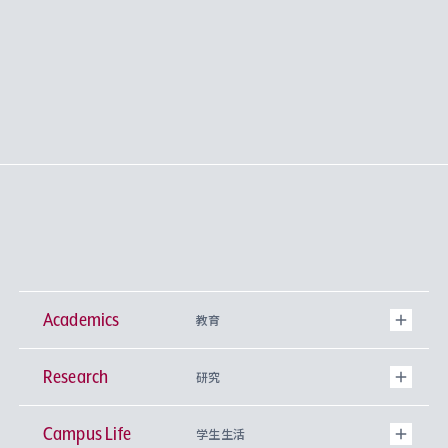
Academics
教育
Research
学部
研究
Campus Life
興味から学科を探す
研究所 等
神学部
学生生活