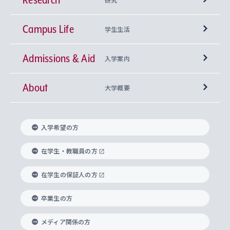
Campus Life
興味から学科を探す
研究所 等
神学部
学生生活
Admissions & Aid
上智大学の全学共通教育
Sophia Open Research Weeks (SORW)
学期区分と授業時間割
文学部
キリスト教文化研究所
入学案内
About
上智大学の語学教育
産官学連携
課外活動
上智大学で取得できる学位
総合人間科学部
中世思想研究所
基盤教育センター
大学概要
上智大学のアドミッション・ポリシー（入学者受
法学部
上智大学のグローバル教育
知的財産
グローバルな学びのコミュニティ
理事長・学長メッセージ
イベロアメリカ研究所
キリスト教人間学
言語教育研究センター
課外教育プログラム
入れの方針）
入学希望の方
経済学部
国際言語情報研究所
学びのサポート
研究支援制度
学生の相談窓口
上智大学の精神
身体知
ボランティア活動
グローバル教育センター
学長・副学長紹介
科目等履修生
在学生・教職員の方
外国語学部
グローバル・コンサーン研究所
思考と表現
大学院
研究活動に関する法令・研究費の使用について
キャリア形成サポート
グローバルエンゲージメント
在学生の保証人の方
上智大学で学ぶ
重点領域研究・自由課題研究
心身の健康相談
上智大学の理念
研究生・外国人特別研究生・国費留学生
卒業生の方
総合グローバル学部
比較文化研究所
データサイエンス
助産学専攻科
住まいのサポート
上智大学公式ソーシャルメディア
海外で学ぶ
ハラスメント防止の取り組み
上智大学の沿革
神学研究科
キャリア形成支援プログラム
上智大学を訪れた世界の知性
交換留学生(海外大学から上智大学で学ぶ)
メディア関係の方