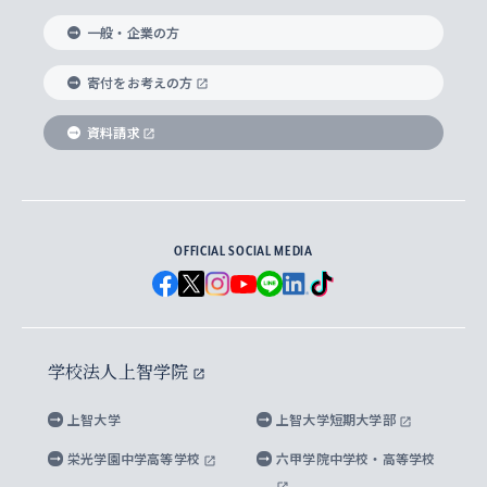
国際教養学部
ヨーロッパ研究所
生涯学習
学校法人上智学院について
障がいのある学生への支援
ソフィア・アーカイブズ
文学研究科
国際派・留学経験者 キャリア支援
グローバル・キャンパス
ノンディグリー生
一般・企業の方
理工学部
アジア文化研究所
上智大学とカトリック
数字で見る上智大学
実践宗教学研究科
就職（内定先）・進路統計
国連Weeks・アフリカWeeks
Sophia Short-term Program受講生
寄付をお考えの方
SPSF（Sophia Program for Sustainable
アメリカ・カナダ研究所
総合人間科学研究科
企業の採用ご担当者様へのご案内
ダイバーシティ＆サステナビリティへの取り組み
上智大学のネットワーク
資料請求
学費・奨学金
Futures） – 持続可能な未来を考える６学科連携
英語コース –
地球環境研究所
法学研究科（法科大学院含む）
卒業生へのご案内
上智大学の出版物
卒業生とのネットワーク
学部入学前に出願する奨学金
上智大学のビジュアル・アイデンティティ
メディア・ジャーナリズム研究所
経済学研究科
OFFICIAL SOCIAL MEDIA
父母・保証人とのネットワーク
上智大学大学案内・大学院案内
学部在学中に出願する奨学金
と校歌
イスラーム地域研究所
言語科学研究科
地域とのネットワーク
広報誌 Vox Sophia
上智大学への取材・キャンパスでの撮影について
国による高等教育の修学支援新制度
上智大学ビジュアル・アイデンティティ
水稀少社会研究センター
学校法人上智学院
グローバル・スタディーズ研究科
学外とのネットワーク
英文広報誌 SOPHIA magazine
大学院生対象の奨学金
上智大学の公開情報
公式キャラクター「ソフィアンくん」
上智大学
上智大学短期大学部
先進機械・構造材料イノベーションセンター
理工学研究科
上智大学出版SUPの出版物
海外留学する際の費用と奨学金
キャンパス案内
上智大学校歌 ・上智大学学生歌
上智大学の教育研究活動等の情報公表
栄光学園中学高等学校
六甲学院中学校・高等学校