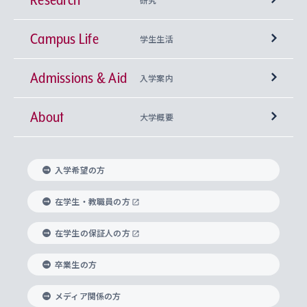
Campus Life
興味から学科を探す
研究所 等
神学部
学生生活
Admissions & Aid
上智大学の全学共通教育
Sophia Open Research Weeks (SORW)
学期区分と授業時間割
文学部
キリスト教文化研究所
入学案内
About
上智大学の語学教育
産官学連携
課外活動
上智大学で取得できる学位
総合人間科学部
中世思想研究所
基盤教育センター
大学概要
上智大学のアドミッション・ポリシー（入学者受
法学部
上智大学のグローバル教育
知的財産
グローバルな学びのコミュニティ
理事長・学長メッセージ
イベロアメリカ研究所
キリスト教人間学
言語教育研究センター
課外教育プログラム
入れの方針）
入学希望の方
経済学部
国際言語情報研究所
学びのサポート
研究支援制度
学生の相談窓口
上智大学の精神
身体知
ボランティア活動
グローバル教育センター
学長・副学長紹介
科目等履修生
在学生・教職員の方
外国語学部
グローバル・コンサーン研究所
思考と表現
大学院
研究活動に関する法令・研究費の使用について
キャリア形成サポート
グローバルエンゲージメント
在学生の保証人の方
上智大学で学ぶ
重点領域研究・自由課題研究
心身の健康相談
上智大学の理念
研究生・外国人特別研究生・国費留学生
卒業生の方
総合グローバル学部
比較文化研究所
データサイエンス
助産学専攻科
住まいのサポート
上智大学公式ソーシャルメディア
海外で学ぶ
ハラスメント防止の取り組み
上智大学の沿革
神学研究科
キャリア形成支援プログラム
上智大学を訪れた世界の知性
交換留学生(海外大学から上智大学で学ぶ)
メディア関係の方