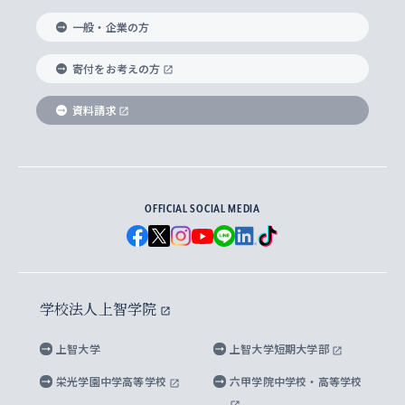
国際教養学部
ヨーロッパ研究所
生涯学習
学校法人上智学院について
障がいのある学生への支援
ソフィア・アーカイブズ
文学研究科
国際派・留学経験者 キャリア支援
グローバル・キャンパス
ノンディグリー生
一般・企業の方
理工学部
アジア文化研究所
上智大学とカトリック
数字で見る上智大学
実践宗教学研究科
就職（内定先）・進路統計
国連Weeks・アフリカWeeks
Sophia Short-term Program受講生
寄付をお考えの方
SPSF（Sophia Program for Sustainable
アメリカ・カナダ研究所
総合人間科学研究科
企業の採用ご担当者様へのご案内
ダイバーシティ＆サステナビリティへの取り組み
上智大学のネットワーク
資料請求
学費・奨学金
Futures） – 持続可能な未来を考える６学科連携
英語コース –
地球環境研究所
法学研究科（法科大学院含む）
卒業生へのご案内
上智大学の出版物
卒業生とのネットワーク
学部入学前に出願する奨学金
上智大学のビジュアル・アイデンティティ
メディア・ジャーナリズム研究所
経済学研究科
OFFICIAL SOCIAL MEDIA
父母・保証人とのネットワーク
上智大学大学案内・大学院案内
学部在学中に出願する奨学金
と校歌
イスラーム地域研究所
言語科学研究科
地域とのネットワーク
広報誌 Vox Sophia
上智大学への取材・キャンパスでの撮影について
国による高等教育の修学支援新制度
上智大学ビジュアル・アイデンティティ
水稀少社会研究センター
学校法人上智学院
グローバル・スタディーズ研究科
学外とのネットワーク
英文広報誌 SOPHIA magazine
大学院生対象の奨学金
上智大学の公開情報
公式キャラクター「ソフィアンくん」
上智大学
上智大学短期大学部
先進機械・構造材料イノベーションセンター
理工学研究科
上智大学出版SUPの出版物
海外留学する際の費用と奨学金
キャンパス案内
上智大学校歌 ・上智大学学生歌
上智大学の教育研究活動等の情報公表
栄光学園中学高等学校
六甲学院中学校・高等学校