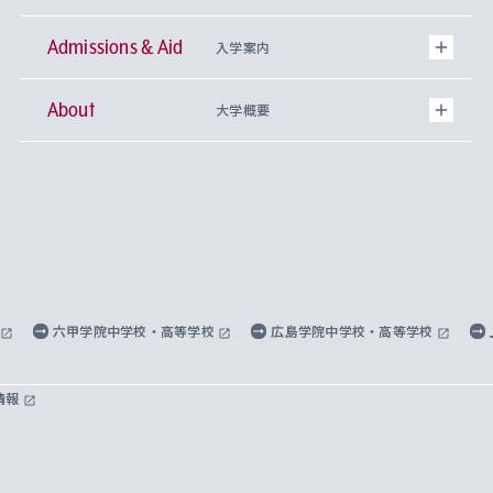
Admissions & Aid
上智大学の全学共通教育
Sophia Open Research Weeks (SORW)
学期区分と授業時間割
文学部
キリスト教文化研究所
入学案内
About
上智大学の語学教育
産官学連携
課外活動
上智大学で取得できる学位
総合人間科学部
中世思想研究所
基盤教育センター
大学概要
上智大学のアドミッション・ポリシー（入学者受
法学部
上智大学のグローバル教育
知的財産
グローバルな学びのコミュニティ
理事長・学長メッセージ
イベロアメリカ研究所
キリスト教人間学
言語教育研究センター
課外教育プログラム
入れの方針）
経済学部
国際言語情報研究所
学びのサポート
研究支援制度
学生の相談窓口
上智大学の精神
身体知
ボランティア活動
グローバル教育センター
学長・副学長紹介
科目等履修生
外国語学部
グローバル・コンサーン研究所
思考と表現
大学院
研究活動に関する法令・研究費の使用について
キャリア形成サポート
グローバルエンゲージメント
上智大学で学ぶ
重点領域研究・自由課題研究
心身の健康相談
上智大学の理念
研究生・外国人特別研究生・国費留学生
六甲学院中学校・高等学校
広島学院中学校・高等学校
総合グローバル学部
比較文化研究所
データサイエンス
助産学専攻科
住まいのサポート
上智大学公式ソーシャルメディア
海外で学ぶ
ハラスメント防止の取り組み
上智大学の沿革
神学研究科
キャリア形成支援プログラム
上智大学を訪れた世界の知性
交換留学生(海外大学から上智大学で学ぶ)
情報
国際教養学部
ヨーロッパ研究所
生涯学習
学校法人上智学院について
障がいのある学生への支援
ソフィア・アーカイブズ
文学研究科
国際派・留学経験者 キャリア支援
グローバル・キャンパス
ノンディグリー生
理工学部
アジア文化研究所
上智大学とカトリック
数字で見る上智大学
実践宗教学研究科
就職（内定先）・進路統計
国連Weeks・アフリカWeeks