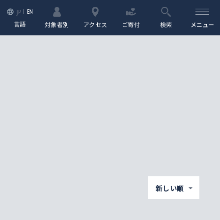
EN
JP
言語
対象者別
アクセス
ご寄付
検索
メニュー
新しい順