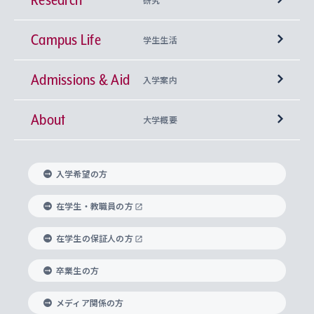
Campus Life
興味から学科を探す
研究所 等
神学部
学生生活
Admissions & Aid
上智大学の全学共通教育
Sophia Open Research Weeks (SORW)
学期区分と授業時間割
文学部
キリスト教文化研究所
入学案内
About
上智大学の語学教育
産官学連携
課外活動
上智大学で取得できる学位
総合人間科学部
中世思想研究所
基盤教育センター
大学概要
上智大学のアドミッション・ポリシー（入学者受
法学部
上智大学のグローバル教育
知的財産
グローバルな学びのコミュニティ
理事長・学長メッセージ
イベロアメリカ研究所
キリスト教人間学
言語教育研究センター
課外教育プログラム
入れの方針）
入学希望の方
経済学部
国際言語情報研究所
学びのサポート
研究支援制度
学生の相談窓口
上智大学の精神
身体知
ボランティア活動
グローバル教育センター
学長・副学長紹介
科目等履修生
在学生・教職員の方
外国語学部
グローバル・コンサーン研究所
思考と表現
大学院
研究活動に関する法令・研究費の使用について
キャリア形成サポート
グローバルエンゲージメント
在学生の保証人の方
上智大学で学ぶ
重点領域研究・自由課題研究
心身の健康相談
上智大学の理念
研究生・外国人特別研究生・国費留学生
卒業生の方
総合グローバル学部
比較文化研究所
データサイエンス
助産学専攻科
住まいのサポート
上智大学公式ソーシャルメディア
海外で学ぶ
ハラスメント防止の取り組み
上智大学の沿革
神学研究科
キャリア形成支援プログラム
上智大学を訪れた世界の知性
交換留学生(海外大学から上智大学で学ぶ)
メディア関係の方