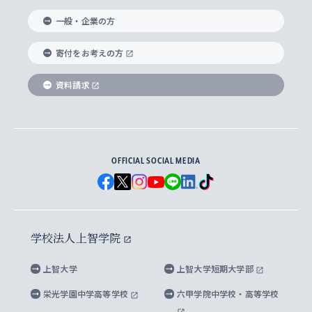
国際教養学部
ヨーロッパ研究所
生涯学習
学校法人上智学院について
障がいのある学生への支援
ソフィア・アーカイブズ
文学研究科
国際派・留学経験者 キャリア支援
グローバル・キャンパス
ノンディグリー生
一般・企業の方
理工学部
アジア文化研究所
上智大学とカトリック
数字で見る上智大学
実践宗教学研究科
就職（内定先）・進路統計
国連Weeks・アフリカWeeks
Sophia Short-term Program受講生
寄付をお考えの方
SPSF（Sophia Program for Sustainable
アメリカ・カナダ研究所
総合人間科学研究科
企業の採用ご担当者様へのご案内
ダイバーシティ＆サステナビリティへの取り組み
上智大学のネットワーク
資料請求
学費・奨学金
Futures） – 持続可能な未来を考える６学科連携
英語コース –
地球環境研究所
法学研究科（法科大学院含む）
卒業生へのご案内
上智大学の出版物
卒業生とのネットワーク
学部入学前に出願する奨学金
上智大学のビジュアル・アイデンティティ
メディア・ジャーナリズム研究所
経済学研究科
OFFICIAL SOCIAL MEDIA
父母・保証人とのネットワーク
上智大学大学案内・大学院案内
学部在学中に出願する奨学金
と校歌
イスラーム地域研究所
言語科学研究科
地域とのネットワーク
広報誌 Vox Sophia
上智大学への取材・キャンパスでの撮影について
国による高等教育の修学支援新制度
上智大学ビジュアル・アイデンティティ
水稀少社会研究センター
学校法人上智学院
グローバル・スタディーズ研究科
学外とのネットワーク
英文広報誌 SOPHIA magazine
大学院生対象の奨学金
上智大学の公開情報
公式キャラクター「ソフィアンくん」
上智大学
上智大学短期大学部
先進機械・構造材料イノベーションセンター
理工学研究科
上智大学出版SUPの出版物
海外留学する際の費用と奨学金
キャンパス案内
上智大学校歌 ・上智大学学生歌
上智大学の教育研究活動等の情報公表
栄光学園中学高等学校
六甲学院中学校・高等学校