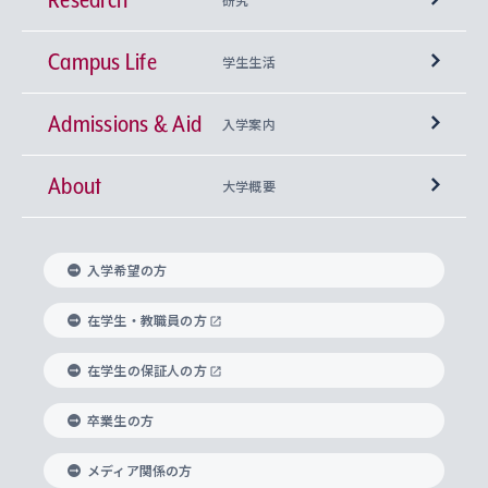
Campus Life
興味から学科を探す
研究所 等
神学部
学生生活
Admissions & Aid
上智大学の全学共通教育
Sophia Open Research Weeks (SORW)
学期区分と授業時間割
文学部
キリスト教文化研究所
入学案内
About
上智大学の語学教育
産官学連携
課外活動
上智大学で取得できる学位
総合人間科学部
中世思想研究所
基盤教育センター
大学概要
上智大学のアドミッション・ポリシー（入学者受
法学部
上智大学のグローバル教育
知的財産
グローバルな学びのコミュニティ
理事長・学長メッセージ
イベロアメリカ研究所
キリスト教人間学
言語教育研究センター
課外教育プログラム
入れの方針）
入学希望の方
経済学部
国際言語情報研究所
学びのサポート
研究支援制度
学生の相談窓口
上智大学の精神
身体知
ボランティア活動
グローバル教育センター
学長・副学長紹介
科目等履修生
在学生・教職員の方
外国語学部
グローバル・コンサーン研究所
思考と表現
大学院
研究活動に関する法令・研究費の使用について
キャリア形成サポート
グローバルエンゲージメント
在学生の保証人の方
上智大学で学ぶ
重点領域研究・自由課題研究
心身の健康相談
上智大学の理念
研究生・外国人特別研究生・国費留学生
卒業生の方
総合グローバル学部
比較文化研究所
データサイエンス
助産学専攻科
住まいのサポート
上智大学公式ソーシャルメディア
海外で学ぶ
ハラスメント防止の取り組み
上智大学の沿革
神学研究科
キャリア形成支援プログラム
上智大学を訪れた世界の知性
交換留学生(海外大学から上智大学で学ぶ)
メディア関係の方