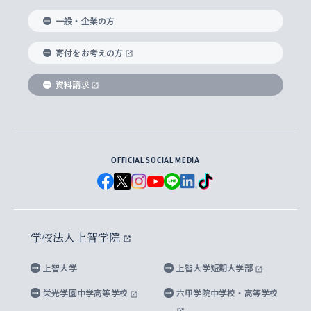
国際教養学部
ヨーロッパ研究所
生涯学習
学校法人上智学院について
障がいのある学生への支援
ソフィア・アーカイブズ
文学研究科
国際派・留学経験者 キャリア支援
グローバル・キャンパス
ノンディグリー生
一般・企業の方
理工学部
アジア文化研究所
上智大学とカトリック
数字で見る上智大学
実践宗教学研究科
就職（内定先）・進路統計
国連Weeks・アフリカWeeks
Sophia Short-term Program受講生
寄付をお考えの方
SPSF（Sophia Program for Sustainable
アメリカ・カナダ研究所
総合人間科学研究科
企業の採用ご担当者様へのご案内
ダイバーシティ＆サステナビリティへの取り組み
上智大学のネットワーク
資料請求
学費・奨学金
Futures） – 持続可能な未来を考える６学科連携
英語コース –
地球環境研究所
法学研究科（法科大学院含む）
卒業生へのご案内
上智大学の出版物
卒業生とのネットワーク
学部入学前に出願する奨学金
上智大学のビジュアル・アイデンティティ
メディア・ジャーナリズム研究所
経済学研究科
OFFICIAL SOCIAL MEDIA
父母・保証人とのネットワーク
上智大学大学案内・大学院案内
学部在学中に出願する奨学金
と校歌
イスラーム地域研究所
言語科学研究科
地域とのネットワーク
広報誌 Vox Sophia
上智大学への取材・キャンパスでの撮影について
国による高等教育の修学支援新制度
上智大学ビジュアル・アイデンティティ
水稀少社会研究センター
学校法人上智学院
グローバル・スタディーズ研究科
学外とのネットワーク
英文広報誌 SOPHIA magazine
大学院生対象の奨学金
上智大学の公開情報
公式キャラクター「ソフィアンくん」
上智大学
上智大学短期大学部
先進機械・構造材料イノベーションセンター
理工学研究科
上智大学出版SUPの出版物
海外留学する際の費用と奨学金
キャンパス案内
上智大学校歌 ・上智大学学生歌
上智大学の教育研究活動等の情報公表
栄光学園中学高等学校
六甲学院中学校・高等学校