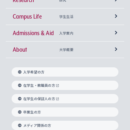
Campus Life
興味から学科を探す
研究所 等
神学部
学生生活
Admissions & Aid
上智大学の全学共通教育
Sophia Open Research Weeks (SORW)
学期区分と授業時間割
文学部
キリスト教文化研究所
入学案内
About
上智大学の語学教育
産官学連携
課外活動
上智大学で取得できる学位
総合人間科学部
中世思想研究所
基盤教育センター
大学概要
上智大学のアドミッション・ポリシー（入学者受
法学部
上智大学のグローバル教育
知的財産
グローバルな学びのコミュニティ
理事長・学長メッセージ
イベロアメリカ研究所
キリスト教人間学
言語教育研究センター
課外教育プログラム
入れの方針）
入学希望の方
経済学部
国際言語情報研究所
学びのサポート
研究支援制度
学生の相談窓口
上智大学の精神
身体知
ボランティア活動
グローバル教育センター
学長・副学長紹介
科目等履修生
在学生・教職員の方
外国語学部
グローバル・コンサーン研究所
思考と表現
大学院
研究活動に関する法令・研究費の使用について
キャリア形成サポート
グローバルエンゲージメント
在学生の保証人の方
上智大学で学ぶ
重点領域研究・自由課題研究
心身の健康相談
上智大学の理念
研究生・外国人特別研究生・国費留学生
卒業生の方
総合グローバル学部
比較文化研究所
データサイエンス
助産学専攻科
住まいのサポート
上智大学公式ソーシャルメディア
海外で学ぶ
ハラスメント防止の取り組み
上智大学の沿革
神学研究科
キャリア形成支援プログラム
上智大学を訪れた世界の知性
交換留学生(海外大学から上智大学で学ぶ)
メディア関係の方