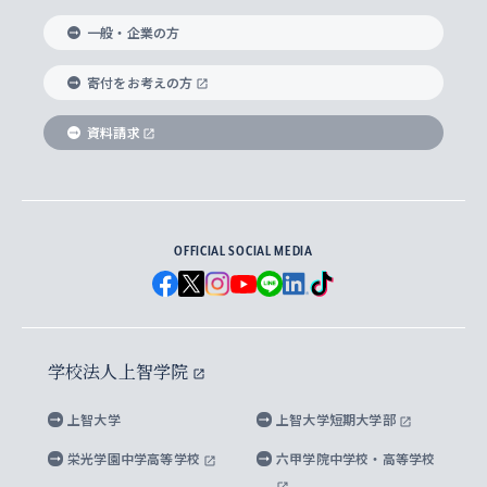
国際教養学部
ヨーロッパ研究所
生涯学習
学校法人上智学院について
障がいのある学生への支援
ソフィア・アーカイブズ
文学研究科
国際派・留学経験者 キャリア支援
グローバル・キャンパス
ノンディグリー生
一般・企業の方
理工学部
アジア文化研究所
上智大学とカトリック
数字で見る上智大学
実践宗教学研究科
就職（内定先）・進路統計
国連Weeks・アフリカWeeks
Sophia Short-term Program受講生
寄付をお考えの方
SPSF（Sophia Program for Sustainable
アメリカ・カナダ研究所
総合人間科学研究科
企業の採用ご担当者様へのご案内
ダイバーシティ＆サステナビリティへの取り組み
上智大学のネットワーク
資料請求
学費・奨学金
Futures） – 持続可能な未来を考える６学科連携
英語コース –
地球環境研究所
法学研究科（法科大学院含む）
卒業生へのご案内
上智大学の出版物
卒業生とのネットワーク
学部入学前に出願する奨学金
上智大学のビジュアル・アイデンティティ
メディア・ジャーナリズム研究所
経済学研究科
OFFICIAL SOCIAL MEDIA
父母・保証人とのネットワーク
上智大学大学案内・大学院案内
学部在学中に出願する奨学金
と校歌
イスラーム地域研究所
言語科学研究科
地域とのネットワーク
広報誌 Vox Sophia
上智大学への取材・キャンパスでの撮影について
国による高等教育の修学支援新制度
上智大学ビジュアル・アイデンティティ
水稀少社会研究センター
学校法人上智学院
グローバル・スタディーズ研究科
学外とのネットワーク
英文広報誌 SOPHIA magazine
大学院生対象の奨学金
上智大学の公開情報
公式キャラクター「ソフィアンくん」
上智大学
上智大学短期大学部
先進機械・構造材料イノベーションセンター
理工学研究科
上智大学出版SUPの出版物
海外留学する際の費用と奨学金
キャンパス案内
上智大学校歌 ・上智大学学生歌
上智大学の教育研究活動等の情報公表
栄光学園中学高等学校
六甲学院中学校・高等学校