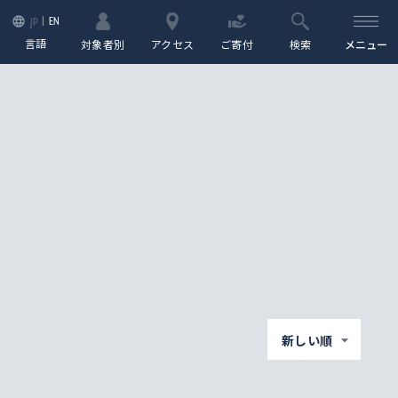
EN
JP
言語
対象者別
アクセス
ご寄付
検索
メニュー
新しい順