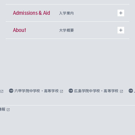
Admissions & Aid
上智大学の全学共通教育
Sophia Open Research Weeks (SORW)
学期区分と授業時間割
文学部
キリスト教文化研究所
入学案内
About
上智大学の語学教育
産官学連携
課外活動
上智大学で取得できる学位
総合人間科学部
中世思想研究所
基盤教育センター
大学概要
上智大学のアドミッション・ポリシー（入学者受
法学部
上智大学のグローバル教育
知的財産
グローバルな学びのコミュニティ
理事長・学長メッセージ
イベロアメリカ研究所
キリスト教人間学
言語教育研究センター
課外教育プログラム
入れの方針）
経済学部
国際言語情報研究所
学びのサポート
研究支援制度
学生の相談窓口
上智大学の精神
身体知
ボランティア活動
グローバル教育センター
学長・副学長紹介
科目等履修生
外国語学部
グローバル・コンサーン研究所
思考と表現
大学院
研究活動に関する法令・研究費の使用について
キャリア形成サポート
グローバルエンゲージメント
上智大学で学ぶ
重点領域研究・自由課題研究
心身の健康相談
上智大学の理念
研究生・外国人特別研究生・国費留学生
六甲学院中学校・高等学校
広島学院中学校・高等学校
総合グローバル学部
比較文化研究所
データサイエンス
助産学専攻科
住まいのサポート
上智大学公式ソーシャルメディア
海外で学ぶ
ハラスメント防止の取り組み
上智大学の沿革
神学研究科
キャリア形成支援プログラム
上智大学を訪れた世界の知性
交換留学生(海外大学から上智大学で学ぶ)
情報
国際教養学部
ヨーロッパ研究所
生涯学習
学校法人上智学院について
障がいのある学生への支援
ソフィア・アーカイブズ
文学研究科
国際派・留学経験者 キャリア支援
グローバル・キャンパス
ノンディグリー生
理工学部
アジア文化研究所
上智大学とカトリック
数字で見る上智大学
実践宗教学研究科
就職（内定先）・進路統計
国連Weeks・アフリカWeeks