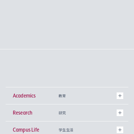
Academics
教育
Research
学部
研究
Campus Life
興味から学科を探す
研究所 等
神学部
学生生活