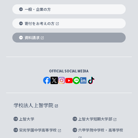
国際教養学部
ヨーロッパ研究所
生涯学習
学校法人上智学院について
障がいのある学生への支援
ソフィア・アーカイブズ
文学研究科
国際派・留学経験者 キャリア支援
グローバル・キャンパス
ノンディグリー生
一般・企業の方
理工学部
アジア文化研究所
上智大学とカトリック
数字で見る上智大学
実践宗教学研究科
就職（内定先）・進路統計
国連Weeks・アフリカWeeks
Sophia Short-term Program受講生
寄付をお考えの方
SPSF（Sophia Program for Sustainable
アメリカ・カナダ研究所
総合人間科学研究科
企業の採用ご担当者様へのご案内
ダイバーシティ＆サステナビリティへの取り組み
上智大学のネットワーク
資料請求
学費・奨学金
Futures） – 持続可能な未来を考える６学科連携
英語コース –
地球環境研究所
法学研究科（法科大学院含む）
卒業生へのご案内
上智大学の出版物
卒業生とのネットワーク
学部入学前に出願する奨学金
上智大学のビジュアル・アイデンティティ
メディア・ジャーナリズム研究所
経済学研究科
OFFICIAL SOCIAL MEDIA
父母・保証人とのネットワーク
上智大学大学案内・大学院案内
学部在学中に出願する奨学金
と校歌
イスラーム地域研究所
言語科学研究科
地域とのネットワーク
広報誌 Vox Sophia
上智大学への取材・キャンパスでの撮影について
国による高等教育の修学支援新制度
上智大学ビジュアル・アイデンティティ
水稀少社会研究センター
学校法人上智学院
グローバル・スタディーズ研究科
学外とのネットワーク
英文広報誌 SOPHIA magazine
大学院生対象の奨学金
上智大学の公開情報
公式キャラクター「ソフィアンくん」
上智大学
上智大学短期大学部
先進機械・構造材料イノベーションセンター
理工学研究科
上智大学出版SUPの出版物
海外留学する際の費用と奨学金
キャンパス案内
上智大学校歌 ・上智大学学生歌
上智大学の教育研究活動等の情報公表
栄光学園中学高等学校
六甲学院中学校・高等学校