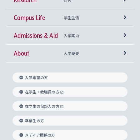
Campus Life
興味から学科を探す
研究所 等
神学部
学生生活
Admissions & Aid
上智大学の全学共通教育
Sophia Open Research Weeks (SORW)
学期区分と授業時間割
文学部
キリスト教文化研究所
入学案内
About
上智大学の語学教育
産官学連携
課外活動
上智大学で取得できる学位
総合人間科学部
中世思想研究所
基盤教育センター
大学概要
上智大学のアドミッション・ポリシー（入学者受
法学部
上智大学のグローバル教育
知的財産
グローバルな学びのコミュニティ
理事長・学長メッセージ
イベロアメリカ研究所
キリスト教人間学
言語教育研究センター
課外教育プログラム
入れの方針）
入学希望の方
経済学部
国際言語情報研究所
学びのサポート
研究支援制度
学生の相談窓口
上智大学の精神
身体知
ボランティア活動
グローバル教育センター
学長・副学長紹介
科目等履修生
在学生・教職員の方
外国語学部
グローバル・コンサーン研究所
思考と表現
大学院
研究活動に関する法令・研究費の使用について
キャリア形成サポート
グローバルエンゲージメント
在学生の保証人の方
上智大学で学ぶ
重点領域研究・自由課題研究
心身の健康相談
上智大学の理念
研究生・外国人特別研究生・国費留学生
卒業生の方
総合グローバル学部
比較文化研究所
データサイエンス
助産学専攻科
住まいのサポート
上智大学公式ソーシャルメディア
海外で学ぶ
ハラスメント防止の取り組み
上智大学の沿革
神学研究科
キャリア形成支援プログラム
上智大学を訪れた世界の知性
交換留学生(海外大学から上智大学で学ぶ)
メディア関係の方