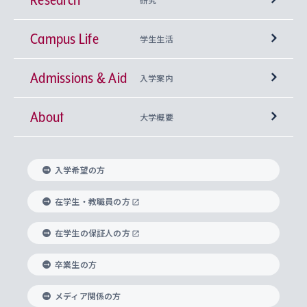
Campus Life
興味から学科を探す
研究所 等
神学部
学生生活
Admissions & Aid
上智大学の全学共通教育
Sophia Open Research Weeks (SORW)
学期区分と授業時間割
文学部
キリスト教文化研究所
入学案内
About
上智大学の語学教育
産官学連携
課外活動
上智大学で取得できる学位
総合人間科学部
中世思想研究所
基盤教育センター
大学概要
上智大学のアドミッション・ポリシー（入学者受
法学部
上智大学のグローバル教育
知的財産
グローバルな学びのコミュニティ
理事長・学長メッセージ
イベロアメリカ研究所
キリスト教人間学
言語教育研究センター
課外教育プログラム
入れの方針）
入学希望の方
経済学部
国際言語情報研究所
学びのサポート
研究支援制度
学生の相談窓口
上智大学の精神
身体知
ボランティア活動
グローバル教育センター
学長・副学長紹介
科目等履修生
在学生・教職員の方
外国語学部
グローバル・コンサーン研究所
思考と表現
大学院
研究活動に関する法令・研究費の使用について
キャリア形成サポート
グローバルエンゲージメント
在学生の保証人の方
上智大学で学ぶ
重点領域研究・自由課題研究
心身の健康相談
上智大学の理念
研究生・外国人特別研究生・国費留学生
卒業生の方
総合グローバル学部
比較文化研究所
データサイエンス
助産学専攻科
住まいのサポート
上智大学公式ソーシャルメディア
海外で学ぶ
ハラスメント防止の取り組み
上智大学の沿革
神学研究科
キャリア形成支援プログラム
上智大学を訪れた世界の知性
交換留学生(海外大学から上智大学で学ぶ)
メディア関係の方