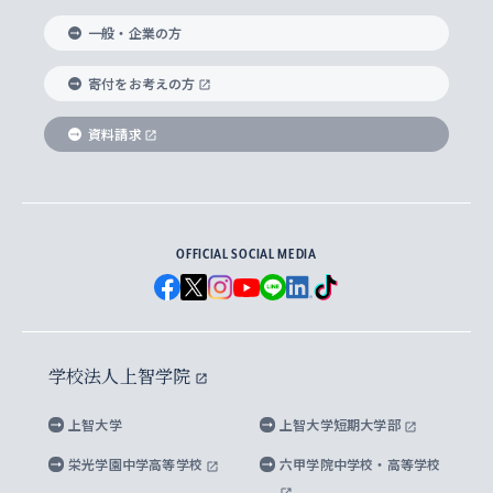
国際教養学部
ヨーロッパ研究所
生涯学習
学校法人上智学院について
障がいのある学生への支援
ソフィア・アーカイブズ
文学研究科
国際派・留学経験者 キャリア支援
グローバル・キャンパス
ノンディグリー生
一般・企業の方
理工学部
アジア文化研究所
上智大学とカトリック
数字で見る上智大学
実践宗教学研究科
就職（内定先）・進路統計
国連Weeks・アフリカWeeks
Sophia Short-term Program受講生
寄付をお考えの方
SPSF（Sophia Program for Sustainable
アメリカ・カナダ研究所
総合人間科学研究科
企業の採用ご担当者様へのご案内
ダイバーシティ＆サステナビリティへの取り組み
上智大学のネットワーク
資料請求
学費・奨学金
Futures） – 持続可能な未来を考える６学科連携
英語コース –
地球環境研究所
法学研究科（法科大学院含む）
卒業生へのご案内
上智大学の出版物
卒業生とのネットワーク
学部入学前に出願する奨学金
上智大学のビジュアル・アイデンティティ
メディア・ジャーナリズム研究所
経済学研究科
OFFICIAL SOCIAL MEDIA
父母・保証人とのネットワーク
上智大学大学案内・大学院案内
学部在学中に出願する奨学金
と校歌
イスラーム地域研究所
言語科学研究科
地域とのネットワーク
広報誌 Vox Sophia
上智大学への取材・キャンパスでの撮影について
国による高等教育の修学支援新制度
上智大学ビジュアル・アイデンティティ
水稀少社会研究センター
学校法人上智学院
グローバル・スタディーズ研究科
学外とのネットワーク
英文広報誌 SOPHIA magazine
大学院生対象の奨学金
上智大学の公開情報
公式キャラクター「ソフィアンくん」
上智大学
上智大学短期大学部
先進機械・構造材料イノベーションセンター
理工学研究科
上智大学出版SUPの出版物
海外留学する際の費用と奨学金
キャンパス案内
上智大学校歌 ・上智大学学生歌
上智大学の教育研究活動等の情報公表
栄光学園中学高等学校
六甲学院中学校・高等学校