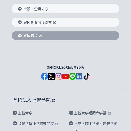
国際教養学部
ヨーロッパ研究所
生涯学習
学校法人上智学院について
障がいのある学生への支援
ソフィア・アーカイブズ
文学研究科
国際派・留学経験者 キャリア支援
グローバル・キャンパス
ノンディグリー生
一般・企業の方
理工学部
アジア文化研究所
上智大学とカトリック
数字で見る上智大学
実践宗教学研究科
就職（内定先）・進路統計
国連Weeks・アフリカWeeks
Sophia Short-term Program受講生
寄付をお考えの方
SPSF（Sophia Program for Sustainable
アメリカ・カナダ研究所
総合人間科学研究科
企業の採用ご担当者様へのご案内
ダイバーシティ＆サステナビリティへの取り組み
上智大学のネットワーク
資料請求
学費・奨学金
Futures） – 持続可能な未来を考える６学科連携
英語コース –
地球環境研究所
法学研究科（法科大学院含む）
卒業生へのご案内
上智大学の出版物
卒業生とのネットワーク
学部入学前に出願する奨学金
上智大学のビジュアル・アイデンティティ
メディア・ジャーナリズム研究所
経済学研究科
OFFICIAL SOCIAL MEDIA
父母・保証人とのネットワーク
上智大学大学案内・大学院案内
学部在学中に出願する奨学金
と校歌
イスラーム地域研究所
言語科学研究科
地域とのネットワーク
広報誌 Vox Sophia
上智大学への取材・キャンパスでの撮影について
国による高等教育の修学支援新制度
上智大学ビジュアル・アイデンティティ
水稀少社会研究センター
学校法人上智学院
グローバル・スタディーズ研究科
学外とのネットワーク
英文広報誌 SOPHIA magazine
大学院生対象の奨学金
上智大学の公開情報
公式キャラクター「ソフィアンくん」
上智大学
上智大学短期大学部
先進機械・構造材料イノベーションセンター
理工学研究科
上智大学出版SUPの出版物
海外留学する際の費用と奨学金
キャンパス案内
上智大学校歌 ・上智大学学生歌
上智大学の教育研究活動等の情報公表
栄光学園中学高等学校
六甲学院中学校・高等学校