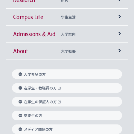
Campus Life
興味から学科を探す
研究所 等
神学部
学生生活
Admissions & Aid
上智大学の全学共通教育
Sophia Open Research Weeks (SORW)
学期区分と授業時間割
文学部
キリスト教文化研究所
入学案内
About
上智大学の語学教育
産官学連携
課外活動
上智大学で取得できる学位
総合人間科学部
中世思想研究所
基盤教育センター
大学概要
上智大学のアドミッション・ポリシー（入学者受
法学部
上智大学のグローバル教育
知的財産
グローバルな学びのコミュニティ
理事長・学長メッセージ
イベロアメリカ研究所
キリスト教人間学
言語教育研究センター
課外教育プログラム
入れの方針）
入学希望の方
経済学部
国際言語情報研究所
学びのサポート
研究支援制度
学生の相談窓口
上智大学の精神
身体知
ボランティア活動
グローバル教育センター
学長・副学長紹介
科目等履修生
在学生・教職員の方
外国語学部
グローバル・コンサーン研究所
思考と表現
大学院
研究活動に関する法令・研究費の使用について
キャリア形成サポート
グローバルエンゲージメント
在学生の保証人の方
上智大学で学ぶ
重点領域研究・自由課題研究
心身の健康相談
上智大学の理念
研究生・外国人特別研究生・国費留学生
卒業生の方
総合グローバル学部
比較文化研究所
データサイエンス
助産学専攻科
住まいのサポート
上智大学公式ソーシャルメディア
海外で学ぶ
ハラスメント防止の取り組み
上智大学の沿革
神学研究科
キャリア形成支援プログラム
上智大学を訪れた世界の知性
交換留学生(海外大学から上智大学で学ぶ)
メディア関係の方