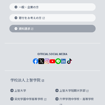
国際教養学部
ヨーロッパ研究所
生涯学習
学校法人上智学院について
障がいのある学生への支援
ソフィア・アーカイブズ
文学研究科
国際派・留学経験者 キャリア支援
グローバル・キャンパス
ノンディグリー生
一般・企業の方
理工学部
アジア文化研究所
上智大学とカトリック
数字で見る上智大学
実践宗教学研究科
就職（内定先）・進路統計
国連Weeks・アフリカWeeks
Sophia Short-term Program受講生
寄付をお考えの方
SPSF（Sophia Program for Sustainable
アメリカ・カナダ研究所
総合人間科学研究科
企業の採用ご担当者様へのご案内
ダイバーシティ＆サステナビリティへの取り組み
上智大学のネットワーク
資料請求
学費・奨学金
Futures） – 持続可能な未来を考える６学科連携
英語コース –
地球環境研究所
法学研究科（法科大学院含む）
卒業生へのご案内
上智大学の出版物
卒業生とのネットワーク
学部入学前に出願する奨学金
上智大学のビジュアル・アイデンティティ
メディア・ジャーナリズム研究所
経済学研究科
OFFICIAL SOCIAL MEDIA
父母・保証人とのネットワーク
上智大学大学案内・大学院案内
学部在学中に出願する奨学金
と校歌
イスラーム地域研究所
言語科学研究科
地域とのネットワーク
広報誌 Vox Sophia
上智大学への取材・キャンパスでの撮影について
国による高等教育の修学支援新制度
上智大学ビジュアル・アイデンティティ
水稀少社会研究センター
学校法人上智学院
グローバル・スタディーズ研究科
学外とのネットワーク
英文広報誌 SOPHIA magazine
大学院生対象の奨学金
上智大学の公開情報
公式キャラクター「ソフィアンくん」
上智大学
上智大学短期大学部
先進機械・構造材料イノベーションセンター
理工学研究科
上智大学出版SUPの出版物
海外留学する際の費用と奨学金
キャンパス案内
上智大学校歌 ・上智大学学生歌
上智大学の教育研究活動等の情報公表
栄光学園中学高等学校
六甲学院中学校・高等学校