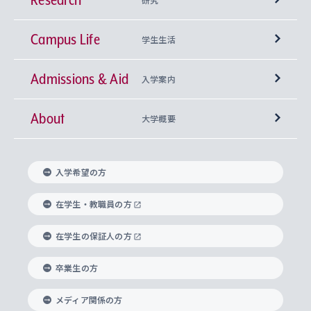
Campus Life
興味から学科を探す
研究所 等
神学部
学生生活
Admissions & Aid
上智大学の全学共通教育
Sophia Open Research Weeks (SORW)
学期区分と授業時間割
文学部
キリスト教文化研究所
入学案内
About
上智大学の語学教育
産官学連携
課外活動
上智大学で取得できる学位
総合人間科学部
中世思想研究所
基盤教育センター
大学概要
上智大学のアドミッション・ポリシー（入学者受
法学部
上智大学のグローバル教育
知的財産
グローバルな学びのコミュニティ
理事長・学長メッセージ
イベロアメリカ研究所
キリスト教人間学
言語教育研究センター
課外教育プログラム
入れの方針）
入学希望の方
経済学部
国際言語情報研究所
学びのサポート
研究支援制度
学生の相談窓口
上智大学の精神
身体知
ボランティア活動
グローバル教育センター
学長・副学長紹介
科目等履修生
在学生・教職員の方
外国語学部
グローバル・コンサーン研究所
思考と表現
大学院
研究活動に関する法令・研究費の使用について
キャリア形成サポート
グローバルエンゲージメント
在学生の保証人の方
上智大学で学ぶ
重点領域研究・自由課題研究
心身の健康相談
上智大学の理念
研究生・外国人特別研究生・国費留学生
卒業生の方
総合グローバル学部
比較文化研究所
データサイエンス
助産学専攻科
住まいのサポート
上智大学公式ソーシャルメディア
海外で学ぶ
ハラスメント防止の取り組み
上智大学の沿革
神学研究科
キャリア形成支援プログラム
上智大学を訪れた世界の知性
交換留学生(海外大学から上智大学で学ぶ)
メディア関係の方