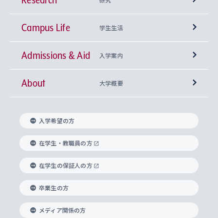
Campus Life
興味から学科を探す
研究所 等
神学部
学生生活
Admissions & Aid
上智大学の全学共通教育
Sophia Open Research Weeks (SORW)
学期区分と授業時間割
文学部
キリスト教文化研究所
入学案内
About
上智大学の語学教育
産官学連携
課外活動
上智大学で取得できる学位
総合人間科学部
中世思想研究所
基盤教育センター
大学概要
上智大学のアドミッション・ポリシー（入学者受
法学部
上智大学のグローバル教育
知的財産
グローバルな学びのコミュニティ
理事長・学長メッセージ
イベロアメリカ研究所
キリスト教人間学
言語教育研究センター
課外教育プログラム
入れの方針）
入学希望の方
経済学部
国際言語情報研究所
学びのサポート
研究支援制度
学生の相談窓口
上智大学の精神
身体知
ボランティア活動
グローバル教育センター
学長・副学長紹介
科目等履修生
在学生・教職員の方
外国語学部
グローバル・コンサーン研究所
思考と表現
大学院
研究活動に関する法令・研究費の使用について
キャリア形成サポート
グローバルエンゲージメント
在学生の保証人の方
上智大学で学ぶ
重点領域研究・自由課題研究
心身の健康相談
上智大学の理念
研究生・外国人特別研究生・国費留学生
卒業生の方
総合グローバル学部
比較文化研究所
データサイエンス
助産学専攻科
住まいのサポート
上智大学公式ソーシャルメディア
海外で学ぶ
ハラスメント防止の取り組み
上智大学の沿革
神学研究科
キャリア形成支援プログラム
上智大学を訪れた世界の知性
交換留学生(海外大学から上智大学で学ぶ)
メディア関係の方