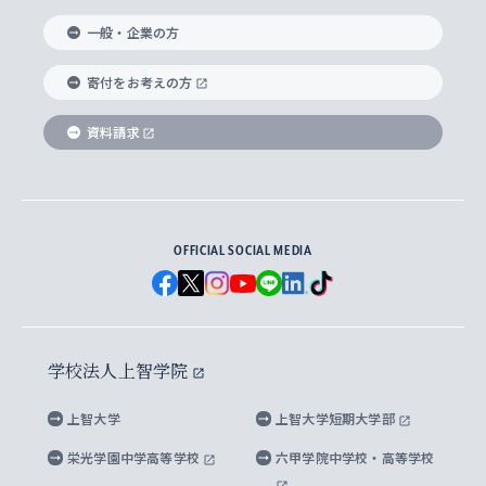
国際教養学部
ヨーロッパ研究所
生涯学習
学校法人上智学院について
障がいのある学生への支援
ソフィア・アーカイブズ
文学研究科
国際派・留学経験者 キャリア支援
グローバル・キャンパス
ノンディグリー生
一般・企業の方
理工学部
アジア文化研究所
上智大学とカトリック
数字で見る上智大学
実践宗教学研究科
就職（内定先）・進路統計
国連Weeks・アフリカWeeks
Sophia Short-term Program受講生
寄付をお考えの方
SPSF（Sophia Program for Sustainable
アメリカ・カナダ研究所
総合人間科学研究科
企業の採用ご担当者様へのご案内
ダイバーシティ＆サステナビリティへの取り組み
上智大学のネットワーク
資料請求
学費・奨学金
Futures） – 持続可能な未来を考える６学科連携
英語コース –
地球環境研究所
法学研究科（法科大学院含む）
卒業生へのご案内
上智大学の出版物
卒業生とのネットワーク
学部入学前に出願する奨学金
上智大学のビジュアル・アイデンティティ
メディア・ジャーナリズム研究所
経済学研究科
OFFICIAL SOCIAL MEDIA
父母・保証人とのネットワーク
上智大学大学案内・大学院案内
学部在学中に出願する奨学金
と校歌
イスラーム地域研究所
言語科学研究科
地域とのネットワーク
広報誌 Vox Sophia
上智大学への取材・キャンパスでの撮影について
国による高等教育の修学支援新制度
上智大学ビジュアル・アイデンティティ
水稀少社会研究センター
学校法人上智学院
グローバル・スタディーズ研究科
学外とのネットワーク
英文広報誌 SOPHIA magazine
大学院生対象の奨学金
上智大学の公開情報
公式キャラクター「ソフィアンくん」
上智大学
上智大学短期大学部
先進機械・構造材料イノベーションセンター
理工学研究科
上智大学出版SUPの出版物
海外留学する際の費用と奨学金
キャンパス案内
上智大学校歌 ・上智大学学生歌
上智大学の教育研究活動等の情報公表
栄光学園中学高等学校
六甲学院中学校・高等学校